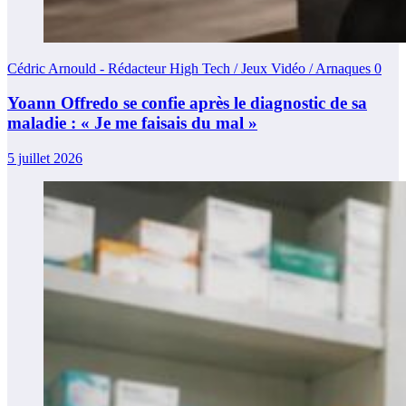
Cédric Arnould - Rédacteur High Tech / Jeux Vidéo / Arnaques
0
Yoann Offredo se confie après le diagnostic de sa
maladie : « Je me faisais du mal »
5 juillet 2026