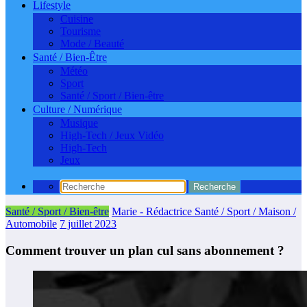
Lifestyle
Cuisine
Tourisme
Mode / Beauté
Santé / Bien-Être
Météo
Sport
Santé / Sport / Bien-être
Culture / Numérique
Musique
High-Tech / Jeux Vidéo
High-Tech
Jeux
Santé / Sport / Bien-être
Marie - Rédactrice Santé / Sport / Maison /
Automobile
7 juillet 2023
Comment trouver un plan cul sans abonnement ?