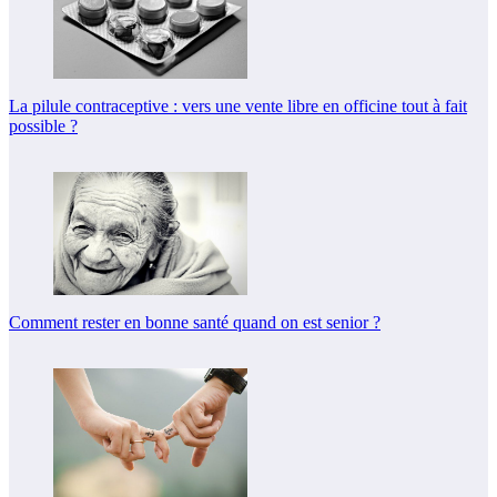
La pilule contraceptive : vers une vente libre en officine tout à fait
possible ?
Comment rester en bonne santé quand on est senior ?