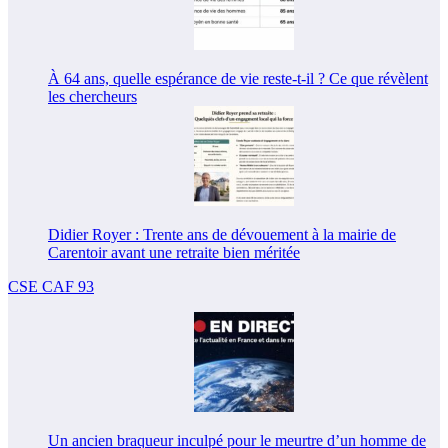
À 64 ans, quelle espérance de vie reste-t-il ? Ce que révèlent
les chercheurs
Didier Royer : Trente ans de dévouement à la mairie de
Carentoir avant une retraite bien méritée
CSE CAF 93
Un ancien braqueur inculpé pour le meurtre d’un homme de