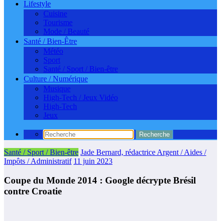
Lifestyle
Cuisine
Tourisme
Mode / Beauté
Santé / Bien-Être
Météo
Sport
Santé / Sport / Bien-être
Culture / Numérique
Musique
High-Tech / Jeux Vidéo
High-Tech
Jeux
Santé / Sport / Bien-être
Jade Bernard, rédactrice Argent / Aides /
Impôts / Administratif
11 juin 2023
Coupe du Monde 2014 : Google décrypte Brésil
contre Croatie