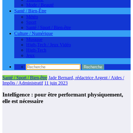
Mode / Beauté
Santé / Bien-Être
Météo
Sport
Santé / Sport / Bien-être
Culture / Numérique
Musique
High-Tech / Jeux Vidéo
High-Tech
Jeux
Santé / Sport / Bien-être
Jade Bernard, rédactrice Argent / Aides /
Impôts / Administratif
11 juin 2023
Intelligence : pour être performant physiquement,
elle est nécessaire