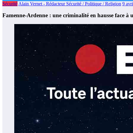
Sécurité
Alain Vernet - Rédacteur Sécurité / Politique / Religion
9 avr
Famenne-Ardenne : une criminalité en hausse face à une 