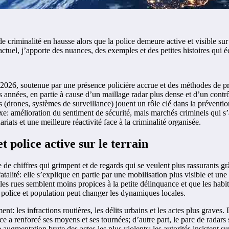
iminalité en hausse alors que la police demeure active et visible sur l
factuel, j’apporte des nuances, des exemples et des petites histoires qui é
2026, soutenue par une présence policière accrue et des méthodes de pr
s années, en partie à cause d’un maillage radar plus dense et d’un contrô
es (drones, systèmes de surveillance) jouent un rôle clé dans la préventio
: amélioration du sentiment de sécurité, mais marchés criminels qui s’
riats et une meilleure réactivité face à la criminalité organisée.
 police active sur le terrain
de chiffres qui grimpent et de regards qui se veulent plus rassurants gr
atalité: elle s’explique en partie par une mobilisation plus visible et un
r, les rues semblent moins propices à la petite délinquance et que les ha
e police et population peut changer les dynamiques locales.
ment: les infractions routières, les délits urbains et les actes plus graves
olice a renforcé ses moyens et ses tournées; d’autre part, le parc de rada
ntation brute des actes les plus violents: les autorités insistent sur le