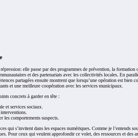
e
a répression: elle passe par des programmes de prévention, la formation 
nautaires et des partenariats avec les collectivités locales. En parallèle,
ences partagées ensuite montrent que lorsqu’une opération est bien coordo
tants et une meilleure coopération avec les services municipaux.
ints concrets à garder en tête :
le et services sociaux.
 interventions.
er les comportements suspects.
iances qui s’invitent dans les espaces numériques. Comme je l’entends souv
s. Pour ceux qui veulent approfondir ce volet, des ressources et des an