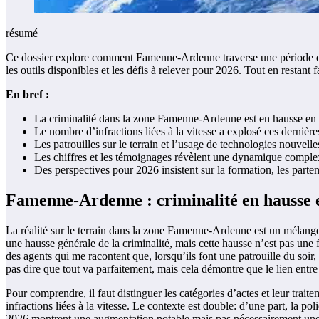
résumé
Ce dossier explore comment Famenne-Ardenne traverse une période de cr
les outils disponibles et les défis à relever pour 2026. Tout en restant 
En bref :
La criminalité dans la zone Famenne-Ardenne est en hausse en 
Le nombre d’infractions liées à la vitesse a explosé ces dernière
Les patrouilles sur le terrain et l’usage de technologies nouvell
Les chiffres et les témoignages révèlent une dynamique complexe
Des perspectives pour 2026 insistent sur la formation, les partena
Famenne-Ardenne : criminalité en hausse et
La réalité sur le terrain dans la zone Famenne-Ardenne est un mélange 
une hausse générale de la criminalité, mais cette hausse n’est pas une f
des agents qui me racontent que, lorsqu’ils font une patrouille du soi
pas dire que tout va parfaitement, mais cela démontre que le lien entr
Pour comprendre, il faut distinguer les catégories d’actes et leur traite
infractions liées à la vitesse. Le contexte est double: d’une part, la p
2026 montrent une augmentation notable mais pas nécessairement une augme