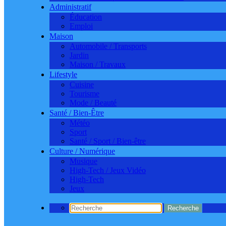
Administratif
Éducation
Emploi
Maison
Automobile / Transports
Jardin
Maison / Travaux
Lifestyle
Cuisine
Tourisme
Mode / Beauté
Santé / Bien-Être
Météo
Sport
Santé / Sport / Bien-être
Culture / Numérique
Musique
High-Tech / Jeux Vidéo
High-Tech
Jeux