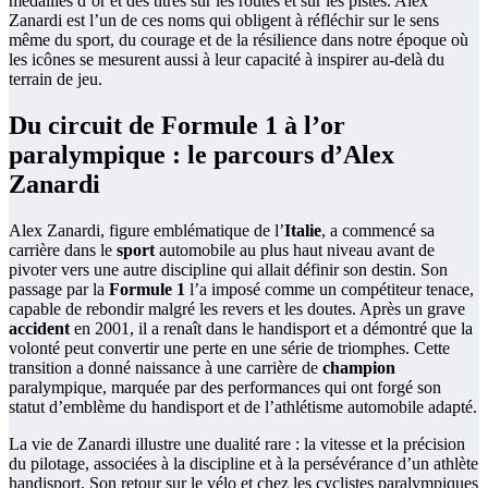
médailles d’or et des titres sur les routes et sur les pistes. Alex
Zanardi est l’un de ces noms qui obligent à réfléchir sur le sens
même du sport, du courage et de la résilience dans notre époque où
les icônes se mesurent aussi à leur capacité à inspirer au-delà du
terrain de jeu.
Du circuit de Formule 1 à l’or
paralympique : le parcours d’Alex
Zanardi
Alex Zanardi, figure emblématique de l’
Italie
, a commencé sa
carrière dans le
sport
automobile au plus haut niveau avant de
pivoter vers une autre discipline qui allait définir son destin. Son
passage par la
Formule 1
l’a imposé comme un compétiteur tenace,
capable de rebondir malgré les revers et les doutes. Après un grave
accident
en 2001, il a renaît dans le handisport et a démontré que la
volonté peut convertir une perte en une série de triomphes. Cette
transition a donné naissance à une carrière de
champion
paralympique, marquée par des performances qui ont forgé son
statut d’emblème du handisport et de l’athlétisme automobile adapté.
La vie de Zanardi illustre une dualité rare : la vitesse et la précision
du pilotage, associées à la discipline et à la persévérance d’un athlète
handisport. Son retour sur le vélo et chez les cyclistes paralympiques