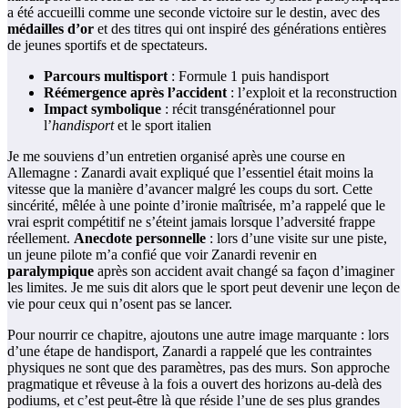
a été accueilli comme une seconde victoire sur le destin, avec des
médailles d’or
et des titres qui ont inspiré des générations entières
de jeunes sportifs et de spectateurs.
Parcours multisport
: Formule 1 puis handisport
Réémergence après l’accident
: l’exploit et la reconstruction
Impact symbolique
: récit transgénérationnel pour
l’
handisport
et le sport italien
Je me souviens d’un entretien organisé après une course en
Allemagne : Zanardi avait expliqué que l’essentiel était moins la
vitesse que la manière d’avancer malgré les coups du sort. Cette
sincérité, mêlée à une pointe d’ironie maîtrisée, m’a rappelé que le
vrai esprit compétitif ne s’éteint jamais lorsque l’adversité frappe
réellement.
Anecdote personnelle
: lors d’une visite sur une piste,
un jeune pilote m’a confié que voir Zanardi revenir en
paralympique
après son accident avait changé sa façon d’imaginer
les limites. Je me suis dit alors que le sport peut devenir une leçon de
vie pour ceux qui n’osent pas se lancer.
Pour nourrir ce chapitre, ajoutons une autre image marquante : lors
d’une étape de handisport, Zanardi a rappelé que les contraintes
physiques ne sont que des paramètres, pas des murs. Son approche
pragmatique et rêveuse à la fois a ouvert des horizons au-delà des
podiums, et c’est peut-être là que réside l’une de ses plus grandes