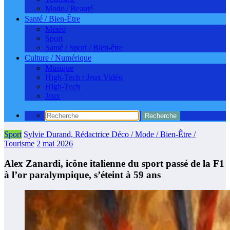
Mode / Beauté
Santé / Bien-Être
Météo
Sport
Santé / Sport / Bien-être
Culture / Numérique
Musique
High-Tech / Jeux Vidéo
High-Tech
Jeux
Sport
Sylvie Durand, Rédactrice Déco / Mode / Bien-Être /
Tourisme
2 mai 2026
Alex Zanardi, icône italienne du sport passé de la F1
à l’or paralympique, s’éteint à 59 ans