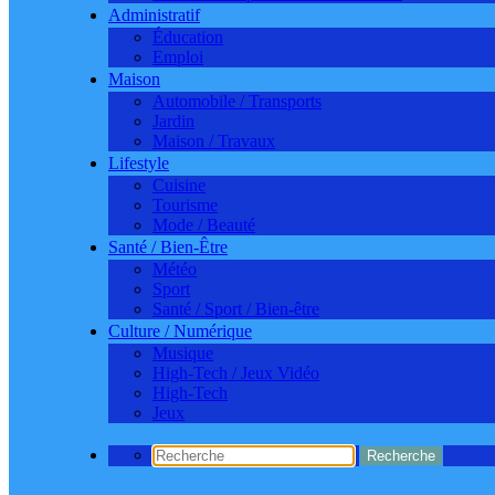
Administratif
Éducation
Emploi
Maison
Automobile / Transports
Jardin
Maison / Travaux
Lifestyle
Cuisine
Tourisme
Mode / Beauté
Santé / Bien-Être
Météo
Sport
Santé / Sport / Bien-être
Culture / Numérique
Musique
High-Tech / Jeux Vidéo
High-Tech
Jeux