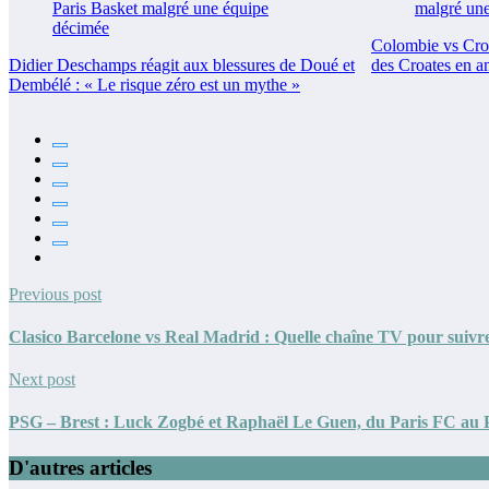
Colombie vs Croat
Didier Deschamps réagit aux blessures de Doué et
des Croates en a
Dembélé : « Le risque zéro est un mythe »
Previous post
Clasico Barcelone vs Real Madrid : Quelle chaîne TV pour suivr
Next post
PSG – Brest : Luck Zogbé et Raphaël Le Guen, du Paris FC au Pa
D'autres articles