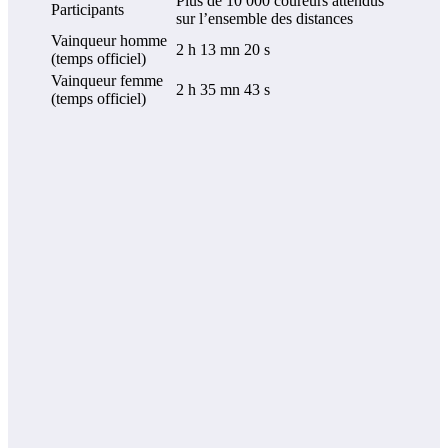
Plus de 10 000 coureurs attendus
Participants
sur l’ensemble des distances
Vainqueur homme
2 h 13 mn 20 s
(temps officiel)
Vainqueur femme
2 h 35 mn 43 s
(temps officiel)