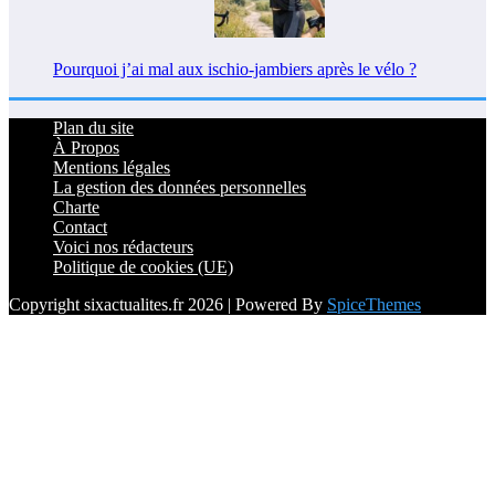
Pourquoi j’ai mal aux ischio-jambiers après le vélo ?
Plan du site
À Propos
Mentions légales
La gestion des données personnelles
Charte
Contact
Voici nos rédacteurs
Politique de cookies (UE)
Copyright sixactualites.fr 2026 | Powered By
SpiceThemes