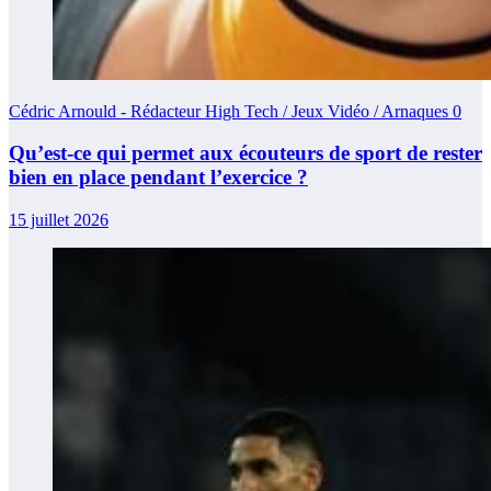
Cédric Arnould - Rédacteur High Tech / Jeux Vidéo / Arnaques
0
Qu’est-ce qui permet aux écouteurs de sport de rester
bien en place pendant l’exercice ?
15 juillet 2026