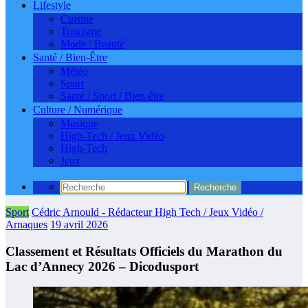
Lifestyle
Cuisine
Tourisme
Mode / Beauté
Santé / Bien-Être
Météo
Sport
Santé / Sport / Bien-être
Culture / Numérique
Musique
High-Tech / Jeux Vidéo
High-Tech
Jeux
Sport
Cédric Arnould - Rédacteur High Tech / Jeux Vidéo /
Arnaques
19 avril 2026
Classement et Résultats Officiels du Marathon du
Lac d’Annecy 2026 – Dicodusport