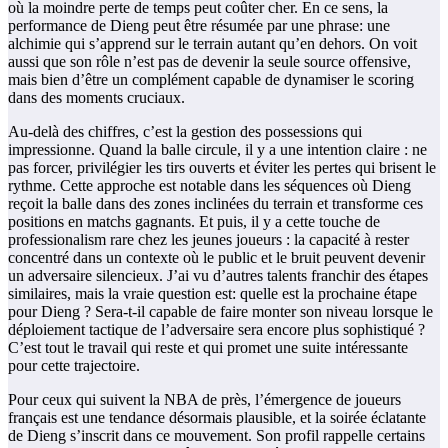
où la moindre perte de temps peut coûter cher. En ce sens, la
performance de Dieng peut être résumée par une phrase: une
alchimie qui s’apprend sur le terrain autant qu’en dehors. On voit
aussi que son rôle n’est pas de devenir la seule source offensive,
mais bien d’être un complément capable de dynamiser le scoring
dans des moments cruciaux.
Au-delà des chiffres, c’est la gestion des possessions qui
impressionne. Quand la balle circule, il y a une intention claire : ne
pas forcer, privilégier les tirs ouverts et éviter les pertes qui brisent le
rythme. Cette approche est notable dans les séquences où Dieng
reçoit la balle dans des zones inclinées du terrain et transforme ces
positions en matchs gagnants. Et puis, il y a cette touche de
professionalism rare chez les jeunes joueurs : la capacité à rester
concentré dans un contexte où le public et le bruit peuvent devenir
un adversaire silencieux. J’ai vu d’autres talents franchir des étapes
similaires, mais la vraie question est: quelle est la prochaine étape
pour Dieng ? Sera-t-il capable de faire monter son niveau lorsque le
déploiement tactique de l’adversaire sera encore plus sophistiqué ?
C’est tout le travail qui reste et qui promet une suite intéressante
pour cette trajectoire.
Pour ceux qui suivent la NBA de près, l’émergence de joueurs
français est une tendance désormais plausible, et la soirée éclatante
de Dieng s’inscrit dans ce mouvement. Son profil rappelle certains