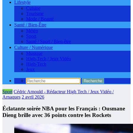
Lifestyle
Cuisine
Tourisme
Mode / Beauté
Santé / Bien-Être
Météo
Sport
Santé / Sport / Bien-être
Culture / Numérique
Musique
High-Tech / Jeux Vidéo
High-Tech
Jeux
Sport
Cédric Arnould - Rédacteur High Tech / Jeux Vidéo /
Arnaques
2 avril 2026
Éclatante soirée NBA pour les Français : Ousmane
Dieng brille avec 36 points contre les Rockets