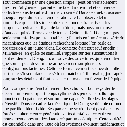
Tout commence par une question simple : peut-on véritablement
mesurer l’alignement parfait entre talent individuel et cohérence
collective dans le cadre d’un match serré ? Dans ce duel, Ousmane
Dieng a répondu par la démonstration. Je l’ai observé tel un
journaliste qui suit les trajectoires des joueurs français sur les
parquets américains : il y a de la maîtrise, mais aussi une dose
d’audace qui s’affirme avec le temps. Cette nuit-là, Dieng n’a pas
seulement mis des points au tableau ; il a mis en lumière une série de
mécanismes que les équipes recherchent lorsque l’on parle de
progression d’un jeune talent. Le contexte était tout sauf anodin :
Milwaukee, en quête de stabilité, s’appuie sur des substitutions à
haut rendement. Dieng, lui, a trouvé des ouvertures qui démontrent
que son tir peut devenir une arme sérieuse sur plusieurs
configurations tactiques. Cette performance n’est pas née de nulle
part : elle s’inscrit dans une série de matchs où il travaille, jour après
jour, sur les détails qui font basculer un match en faveur de l’équipe.
Pour comprendre l’enchaînement des actions, il faut regarder le
décor : un premier quart-temps rythmé, des jeux sans ballon qui
monetisent la patience, et surtout une capacité à lire les décalages
défensifs. Dans ce cadre, la mécanique de Dieng se déploie comme
une partition bien lisible. Ses paniers ne se réduisent pas à des tirs
forcés : il alterne entre pénétrations, tirs à mi-distance et tir en
mouvement après un décalage créé par un coéquipier. Cette variété
est essentielle dans une ligue où les systèmes évoluent rapidement et