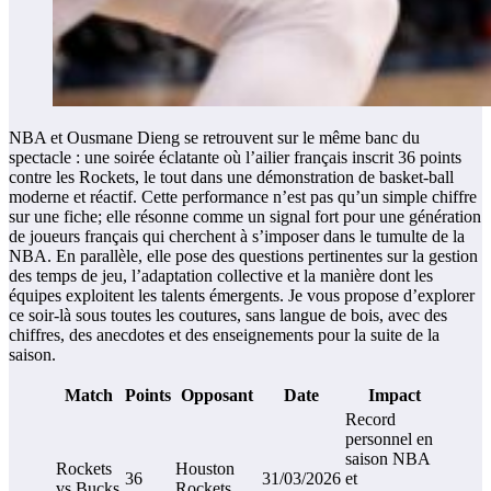
NBA et Ousmane Dieng se retrouvent sur le même banc du
spectacle : une soirée éclatante où l’ailier français inscrit 36 points
contre les Rockets, le tout dans une démonstration de basket-ball
moderne et réactif. Cette performance n’est pas qu’un simple chiffre
sur une fiche; elle résonne comme un signal fort pour une génération
de joueurs français qui cherchent à s’imposer dans le tumulte de la
NBA. En parallèle, elle pose des questions pertinentes sur la gestion
des temps de jeu, l’adaptation collective et la manière dont les
équipes exploitent les talents émergents. Je vous propose d’explorer
ce soir-là sous toutes les coutures, sans langue de bois, avec des
chiffres, des anecdotes et des enseignements pour la suite de la
saison.
Match
Points
Opposant
Date
Impact
Record
personnel en
saison NBA
Rockets
Houston
36
31/03/2026
et
vs Bucks
Rockets