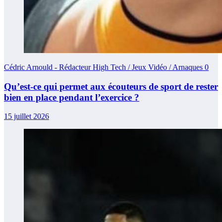
Cédric Arnould - Rédacteur High Tech / Jeux Vidéo / Arnaques
0
Qu’est-ce qui permet aux écouteurs de sport de rester
bien en place pendant l’exercice ?
15 juillet 2026