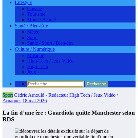
Lifestyle
Cuisine
Tourisme
Mode / Beauté
Santé / Bien-Être
Météo
Sport
Santé / Sport / Bien-être
Culture / Numérique
Musique
High-Tech / Jeux Vidéo
High-Tech
Jeux
Sport
Cédric Arnould - Rédacteur High Tech / Jeux Vidéo /
Arnaques
18 mai 2026
La fin d’une ère : Guardiola quitte Manchester selon
RDS