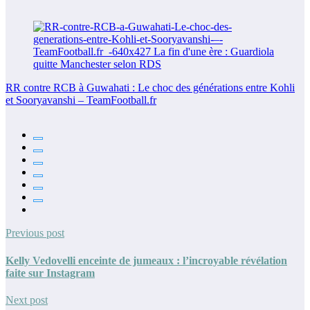
RR contre RCB à Guwahati : Le choc des générations entre Kohli
et Sooryavanshi – TeamFootball.fr
Previous post
Kelly Vedovelli enceinte de jumeaux : l’incroyable révélation
faite sur Instagram
Next post