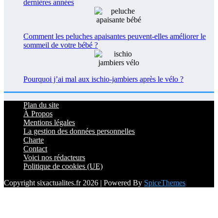
dernières années
Comment les peluches apaisantes peuvent-elles améliorer le
sommeil de votre bébé ?
Pourquoi j’ai mal aux ischio-jambiers après le vélo ?
Plan du site
À Propos
Mentions légales
La gestion des données personnelles
Charte
Contact
Voici nos rédacteurs
Politique de cookies (UE)
Copyright sixactualites.fr 2026 | Powered By
SpiceThemes