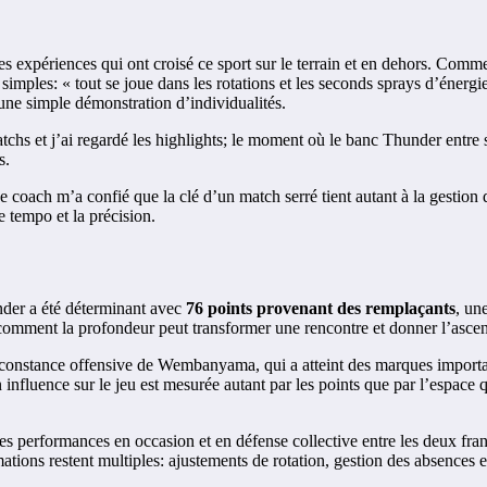
des expériences qui ont croisé ce sport sur le terrain et en dehors. Comm
imples: « tout se joue dans les rotations et les seconds sprays d’énerg
une simple démonstration d’individualités.
atchs et j’ai regardé les highlights; le moment où le banc Thunder entre 
s.
coach m’a confié que la clé d’un match serré tient autant à la gestion d
 tempo et la précision.
under a été déterminant avec
76 points provenant des remplaçants
, un
tre comment la profondeur peut transformer une rencontre et donner l’asc
 la constance offensive de Wembanyama, qui a atteint des marques importa
on influence sur le jeu est mesurée autant par les points que par l’espace
es performances en occasion et en défense collective entre les deux fran
mations restent multiples: ajustements de rotation, gestion des absences 