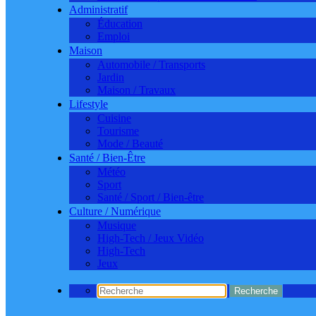
Administratif
Éducation
Emploi
Maison
Automobile / Transports
Jardin
Maison / Travaux
Lifestyle
Cuisine
Tourisme
Mode / Beauté
Santé / Bien-Être
Météo
Sport
Santé / Sport / Bien-être
Culture / Numérique
Musique
High-Tech / Jeux Vidéo
High-Tech
Jeux