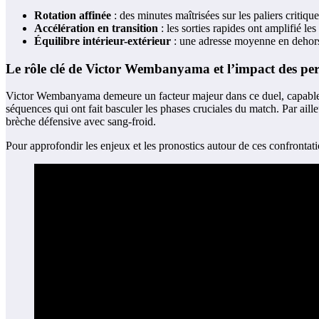
Rotation affinée
: des minutes maîtrisées sur les paliers critiq
Accélération en transition
: les sorties rapides ont amplifié les
Équilibre intérieur-extérieur
: une adresse moyenne en dehors a
Le rôle clé de Victor Wembanyama et l’impact des per
Victor Wembanyama demeure un facteur majeur dans ce duel, capable de p
séquences qui ont fait basculer les phases cruciales du match. Par aille
brèche défensive avec sang-froid.
Pour approfondir les enjeux et les pronostics autour de ces confronta