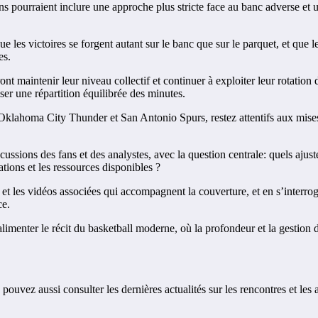
ions pourraient inclure une approche plus stricte face au banc adverse et
 victoires se forgent autant sur le banc que sur le parquet, et que les 
es.
nt maintenir leur niveau collectif et continuer à exploiter leur rotation 
iser une répartition équilibrée des minutes.
e Oklahoma City Thunder et San Antonio Spurs, restez attentifs aux mises à
sions des fans et des analystes, avec la question centrale: quels ajuste
tions et les ressources disponibles ?
et les vidéos associées qui accompagnent la couverture, et en s’interr
ce.
enter le récit du basketball moderne, où la profondeur et la gestion des
pouvez aussi consulter les dernières actualités sur les rencontres et les 