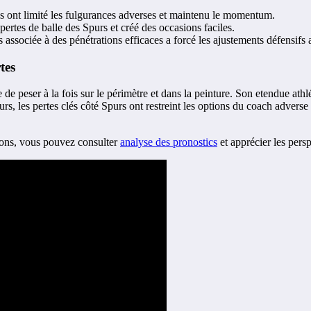
ues ont limité les fulgurances adverses et maintenu le momentum.
 pertes de balle des Spurs et créé des occasions faciles.
ssociée à des pénétrations efficaces a forcé les ajustements défensifs 
tes
eser à la fois sur le périmètre et dans la peinture. Son etendue athléti
urs, les pertes clés côté Spurs ont restreint les options du coach adverse 
tions, vous pouvez consulter
analyse des pronostics
et apprécier les persp