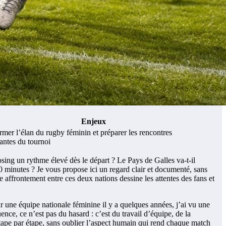
Enjeux
rmer l’élan du rugby féminin et préparer les rencontres
antes du tournoi
osing un rythme élevé dès le départ ? Le Pays de Galles va-t-il
 80 minutes ? Je vous propose ici un regard clair et documenté, sans
 affrontement entre ces deux nations dessine les attentes des fans et
r une équipe nationale féminine il y a quelques années, j’ai vu une
nce, ce n’est pas du hasard : c’est du travail d’équipe, de la
 étape par étape, sans oublier l’aspect humain qui rend chaque match