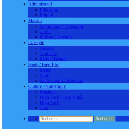
Administratif
Éducation
Emploi
Maison
Automobile / Transports
Jardin
Maison / Travaux
Lifestyle
Cuisine
Tourisme
Mode / Beauté
Santé / Bien-Être
Météo
Sport
Santé / Sport / Bien-être
Culture / Numérique
Musique
High-Tech / Jeux Vidéo
High-Tech
Jeux