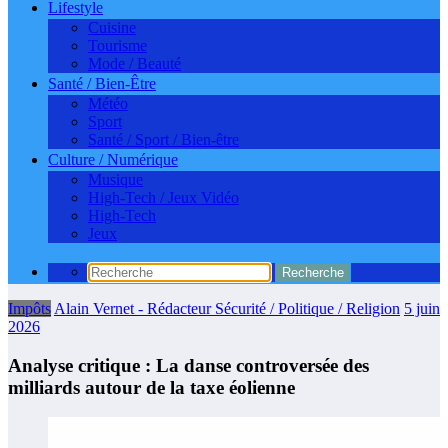
Lifestyle
Cuisine
Tourisme
Mode / Beauté
Santé / Bien-Être
Météo
Sport
Santé / Sport / Bien-être
Culture / Numérique
Musique
High-Tech / Jeux Vidéo
High-Tech
Jeux
Impôts
Alain Vernet - Rédacteur Sécurité / Politique / Religion
5 juin
2026
Analyse critique : La danse controversée des
milliards autour de la taxe éolienne