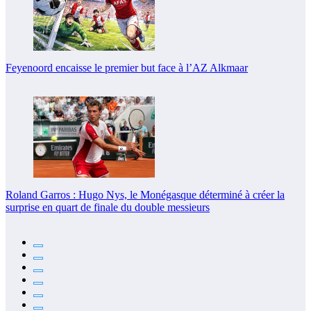
Feyenoord encaisse le premier but face à l’AZ Alkmaar
Roland Garros : Hugo Nys, le Monégasque déterminé à créer la
surprise en quart de finale du double messieurs