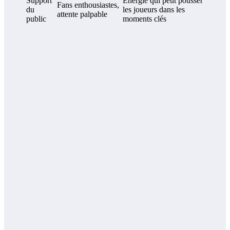
Support
Énergie qui peut pousser
Fans enthousiastes,
du
les joueurs dans les
attente palpable
public
moments clés