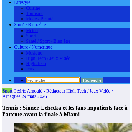
Lifestyle
Cuisine
Tourisme
Mode / Beauté
Santé / Bien-Être
Météo
Sport
Santé / Sport / Bien-être
Culture / Numérique
Musique
High-Tech / Jeux Vidéo
High-Tech
Jeux
Sport
Cédric Arnould - Rédacteur High Tech / Jeux Vidéo /
Arnaques
29 mars 2026
Tennis : Sinner, Lehecka et les fans impatients face à
l’attente avant la finale à Miami