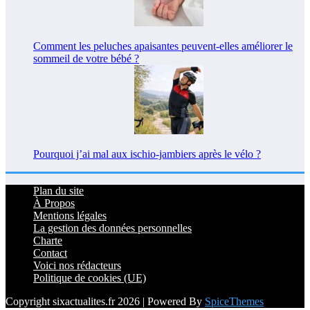
Comment les peluches apaisantes peuvent-elles améliorer le
sommeil de votre bébé ?
Pourquoi j’ai mal aux ischio-jambiers après le vélo ?
Plan du site
À Propos
Mentions légales
La gestion des données personnelles
Charte
Contact
Voici nos rédacteurs
Politique de cookies (UE)
Copyright sixactualites.fr 2026 | Powered By
SpiceThemes