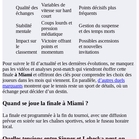
Variables de
Qualité des
Points décisifs plus
vitesse sur hard
échanges
fréquents
court
Coups lourds et
Stabilité
Gestion du suspense
pression
mentale
et des temps morts
médiatique
Impact sur
Victoire offrant
Possibles ascensions
le
points et
et nouvelles
classement
momentum
invitations
Pour suivre le fil d’actualité et les dernières évolutions, ne manquez
pas les vidéos et analyses post-match qui viendront étoffer cette
finale
à Miami
et offriront des clés pour comprendre les choix des
joueurs dans les mois qui viennent. En parallèle,
d’autres duels
marquants
montrent que le tennis reste un sport de détails, où un
échange peut décider d’un destin.
Quand se joue la finale à Miami ?
La finale est programmée à la fin du tournoi, avec une diffusion
prévue en soirée sur les chaînes sportives, selon le fuseau horaire
local.
Quelles tensions entre Sinner et Lehecka peut-on