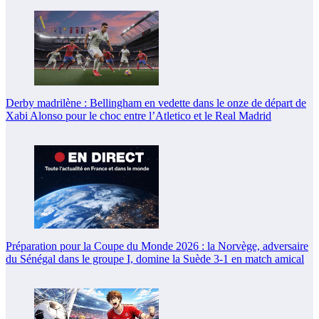
Derby madrilène : Bellingham en vedette dans le onze de départ de
Xabi Alonso pour le choc entre l’Atletico et le Real Madrid
Préparation pour la Coupe du Monde 2026 : la Norvège, adversaire
du Sénégal dans le groupe I, domine la Suède 3-1 en match amical