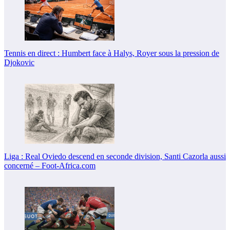
Tennis en direct : Humbert face à Halys, Royer sous la pression de
Djokovic
Liga : Real Oviedo descend en seconde division, Santi Cazorla aussi
concerné – Foot-Africa.com