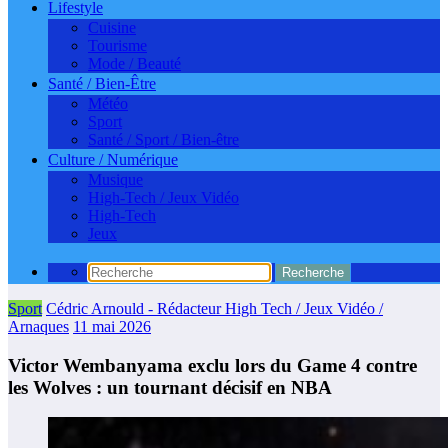
Lifestyle
Cuisine
Tourisme
Mode / Beauté
Santé / Bien-Être
Météo
Sport
Santé / Sport / Bien-être
Culture / Numérique
Musique
High-Tech / Jeux Vidéo
High-Tech
Jeux
Sport
Cédric Arnould - Rédacteur High Tech / Jeux Vidéo /
Arnaques
11 mai 2026
Victor Wembanyama exclu lors du Game 4 contre
les Wolves : un tournant décisif en NBA