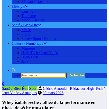
Maison / Travaux
Lifestyle
Cuisine
Tourisme
Mode / Beauté
Santé / Bien-Être
Météo
Sport
Santé / Sport / Bien-être
Culture / Numérique
Musique
High-Tech / Jeux Vidéo
High-Tech
Jeux
Santé / Bien-Être
Sport
Cédric Arnould - Rédacteur High Tech /
Jeux Vidéo / Arnaques
30 mars 2026
Whey isolate sèche : alliée de la performance en
phase de sèche musculaire