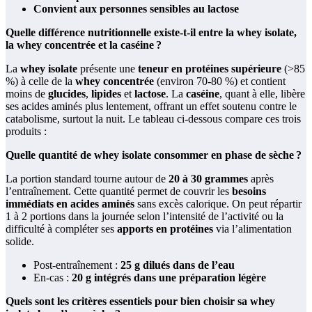
Convient aux personnes sensibles au lactose
Quelle différence nutritionnelle existe-t-il entre la whey isolate,
la whey concentrée et la caséine ?
La
whey isolate
présente une
teneur en protéines supérieure
(>85
%) à celle de la
whey concentrée
(environ 70-80 %) et contient
moins de
glucides
,
lipides
et
lactose
. La
caséine
, quant à elle, libère
ses acides aminés plus lentement, offrant un effet soutenu contre le
catabolisme, surtout la nuit. Le tableau ci-dessous compare ces trois
produits :
Quelle quantité de whey isolate consommer en phase de sèche ?
La portion standard tourne autour de
20 à 30 grammes
après
l’entraînement. Cette quantité permet de couvrir les
besoins
immédiats en acides aminés
sans excès calorique. On peut répartir
1 à 2 portions dans la journée selon l’intensité de l’activité ou la
difficulté à compléter ses
apports en protéines
via l’alimentation
solide.
Post-entraînement :
25 g dilués dans de l’eau
En-cas :
20 g intégrés dans une préparation légère
Quels sont les critères essentiels pour bien choisir sa whey