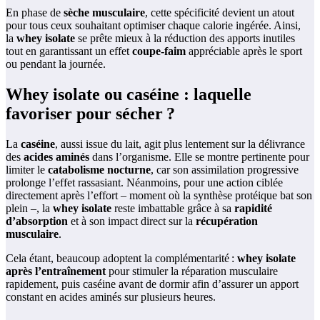
En phase de
sèche musculaire
, cette spécificité devient un atout
pour tous ceux souhaitant optimiser chaque calorie ingérée. Ainsi,
la
whey isolate
se prête mieux à la réduction des apports inutiles
tout en garantissant un effet
coupe-faim
appréciable après le sport
ou pendant la journée.
Whey isolate ou caséine : laquelle
favoriser pour sécher ?
La
caséine
, aussi issue du lait, agit plus lentement sur la délivrance
des
acides aminés
dans l’organisme. Elle se montre pertinente pour
limiter le
catabolisme nocturne
, car son assimilation progressive
prolonge l’effet rassasiant. Néanmoins, pour une action ciblée
directement après l’effort – moment où la synthèse protéique bat son
plein –, la
whey isolate
reste imbattable grâce à sa
rapidité
d’absorption
et à son impact direct sur la
récupération
musculaire
.
Cela étant, beaucoup adoptent la complémentarité :
whey isolate
après l’entraînement
pour stimuler la réparation musculaire
rapidement, puis caséine avant de dormir afin d’assurer un apport
constant en acides aminés sur plusieurs heures.