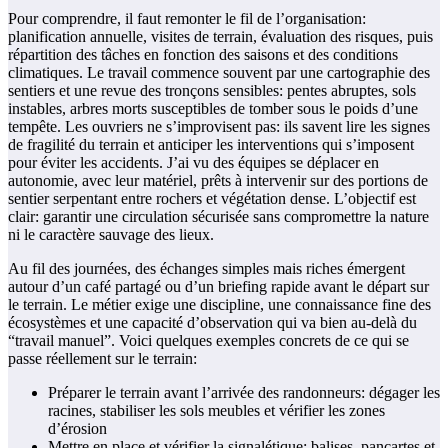
Pour comprendre, il faut remonter le fil de l’organisation:
planification annuelle, visites de terrain, évaluation des risques, puis
répartition des tâches en fonction des saisons et des conditions
climatiques. Le travail commence souvent par une cartographie des
sentiers et une revue des tronçons sensibles: pentes abruptes, sols
instables, arbres morts susceptibles de tomber sous le poids d’une
tempête. Les ouvriers ne s’improvisent pas: ils savent lire les signes
de fragilité du terrain et anticiper les interventions qui s’imposent
pour éviter les accidents. J’ai vu des équipes se déplacer en
autonomie, avec leur matériel, prêts à intervenir sur des portions de
sentier serpentant entre rochers et végétation dense. L’objectif est
clair: garantir une circulation sécurisée sans compromettre la nature
ni le caractère sauvage des lieux.
Au fil des journées, des échanges simples mais riches émergent
autour d’un café partagé ou d’un briefing rapide avant le départ sur
le terrain. Le métier exige une discipline, une connaissance fine des
écosystèmes et une capacité d’observation qui va bien au-delà du
“travail manuel”. Voici quelques exemples concrets de ce qui se
passe réellement sur le terrain:
Préparer le terrain avant l’arrivée des randonneurs: dégager les
racines, stabiliser les sols meubles et vérifier les zones
d’érosion
Mettre en place et vérifier la signalétique: balises, pancartes et