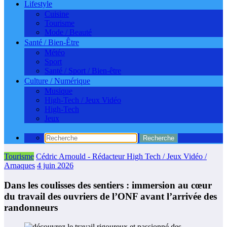
Lifestyle
Cuisine
Tourisme
Mode / Beauté
Santé / Bien-Être
Météo
Sport
Santé / Sport / Bien-être
Culture / Numérique
Musique
High-Tech / Jeux Vidéo
High-Tech
Jeux
Tourisme
Cédric Arnould - Rédacteur High Tech / Jeux Vidéo /
Arnaques
4 juin 2026
Dans les coulisses des sentiers : immersion au cœur
du travail des ouvriers de l’ONF avant l’arrivée des
randonneurs