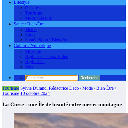
Lifestyle
Cuisine
Tourisme
Mode / Beauté
Santé / Bien-Être
Météo
Sport
Santé / Sport / Bien-être
Culture / Numérique
Musique
High-Tech / Jeux Vidéo
High-Tech
Jeux
Tourisme
Sylvie Durand, Rédactrice Déco / Mode / Bien-Être /
Tourisme
10 octobre 2024
La Corse : une Île de beauté entre mer et montagne