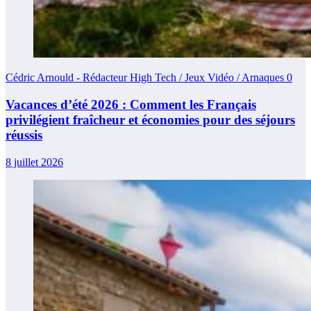
Cédric Arnould - Rédacteur High Tech / Jeux Vidéo / Arnaques
0
Vacances d’été 2026 : Comment les Français
privilégient fraîcheur et économies pour des séjours
réussis
8 juillet 2026