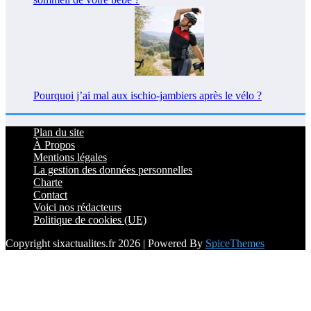
Pourquoi j’ai mal aux ischio-jambiers après le vélo ?
Plan du site
À Propos
Mentions légales
La gestion des données personnelles
Charte
Contact
Voici nos rédacteurs
Politique de cookies (UE)
Copyright sixactualites.fr 2026 | Powered By
SpiceThemes