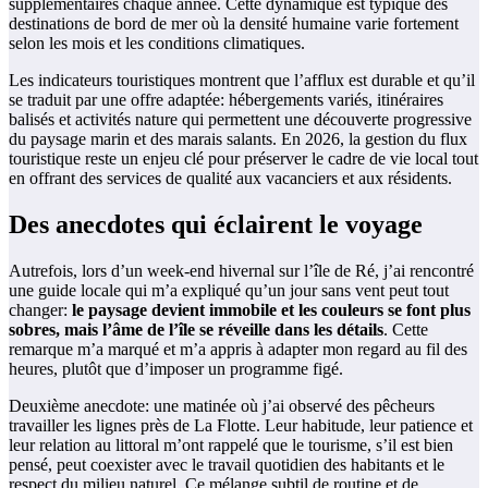
supplémentaires chaque année. Cette dynamique est typique des
destinations de bord de mer où la densité humaine varie fortement
selon les mois et les conditions climatiques.
Les indicateurs touristiques montrent que l’afflux est durable et qu’il
se traduit par une offre adaptée: hébergements variés, itinéraires
balisés et activités nature qui permettent une découverte progressive
du paysage marin et des marais salants. En 2026, la gestion du flux
touristique reste un enjeu clé pour préserver le cadre de vie local tout
en offrant des services de qualité aux vacanciers et aux résidents.
Des anecdotes qui éclairent le voyage
Autrefois, lors d’un week-end hivernal sur l’île de Ré, j’ai rencontré
une guide locale qui m’a expliqué qu’un jour sans vent peut tout
changer:
le paysage devient immobile et les couleurs se font plus
sobres, mais l’âme de l’île se réveille dans les détails
. Cette
remarque m’a marqué et m’a appris à adapter mon regard au fil des
heures, plutôt que d’imposer un programme figé.
Deuxième anecdote: une matinée où j’ai observé des pêcheurs
travailler les lignes près de La Flotte. Leur habitude, leur patience et
leur relation au littoral m’ont rappelé que le tourisme, s’il est bien
pensé, peut coexister avec le travail quotidien des habitants et le
respect du milieu naturel. Ce mélange subtil de routine et de