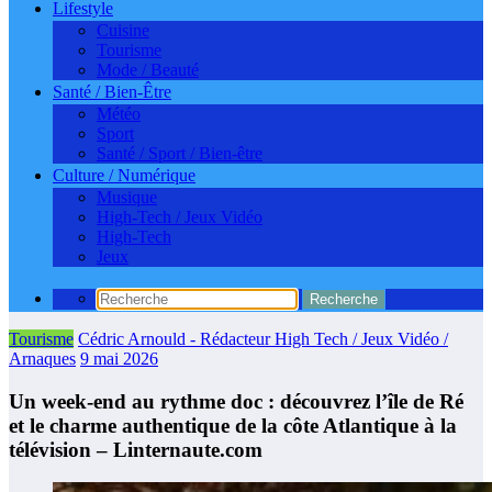
Lifestyle
Cuisine
Tourisme
Mode / Beauté
Santé / Bien-Être
Météo
Sport
Santé / Sport / Bien-être
Culture / Numérique
Musique
High-Tech / Jeux Vidéo
High-Tech
Jeux
Tourisme
Cédric Arnould - Rédacteur High Tech / Jeux Vidéo /
Arnaques
9 mai 2026
Un week-end au rythme doc : découvrez l’île de Ré
et le charme authentique de la côte Atlantique à la
télévision – Linternaute.com