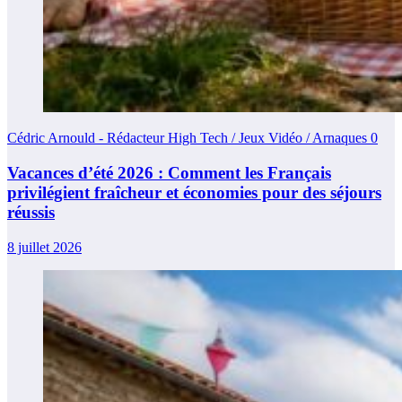
Cédric Arnould - Rédacteur High Tech / Jeux Vidéo / Arnaques
0
Vacances d’été 2026 : Comment les Français
privilégient fraîcheur et économies pour des séjours
réussis
8 juillet 2026