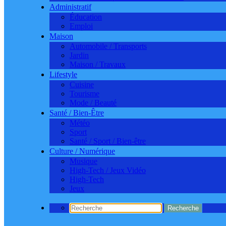
Administratif
Éducation
Emploi
Maison
Automobile / Transports
Jardin
Maison / Travaux
Lifestyle
Cuisine
Tourisme
Mode / Beauté
Santé / Bien-Être
Météo
Sport
Santé / Sport / Bien-être
Culture / Numérique
Musique
High-Tech / Jeux Vidéo
High-Tech
Jeux