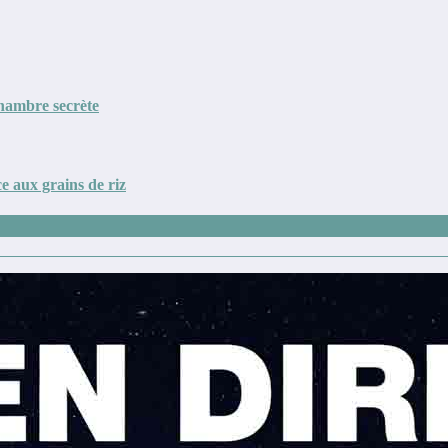
chambre secrète
ce aux grains de riz