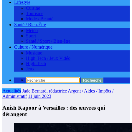
Lifestyle
Cuisine
Tourisme
Mode / Beauté
Santé / Bien-Être
Météo
Sport
Santé / Sport / Bien-être
Culture / Numérique
Musique
High-Tech / Jeux Vidéo
High-Tech
Jeux
Actualités
Jade Bernard, rédactrice Argent / Aides / Impôts /
Administratif
11 juin 2023
Anish Kapoor à Versailles : des œuvres qui
dérangent