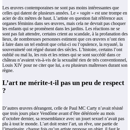
Les œuvres contemporaines ne sont pas moins intéressantes que
celles qui datent de plusieurs années. Le «
vagin
» est une trompe en
acier de dix mètres de haut. L’artiste en question fait référence aux
organes féminins dans ses œuvres, mais cela ne devrait pas choquer
les enfants qui se promènent dans les jardins. Les réactions ne se
sont pas fait attendre, certains crient au scandale, à la profanation des
lieux, de nombreuses personnes estiment que ces œuvres n’ont rien
à faire dans un tel endroit que celui-ci ou l’opulence, la royauté, la
souveraineté ont régné durant des siècles. L’histoire, certains l’ont
oublié ou mal lu, les rois et les reines qui se sont succédé dans ce
château n’avaient vis-à-vis de la sexualité rien de très conventionnel,
Louis XIV pour ne citer que lui, a eu plusieurs maîtresses durant son
règne.
L’art ne mérite-t-il pas un peu de respect
?
D’autres œuvres dérangent, celle de Paul MC Carty n’avait résisté
que trois jours place Vendôme avant d’être détériorée au mois
d’octobre dernier, sa ressemblance avec un jouet sexuel n’avait pas
plu à tout le monde. L’art doit rester l’art, un rêve, une partie de
l’imaginaire, chaque fois qu’un artiste propose un objet, il faut le