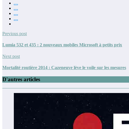
Previous post
Lumia 532 et 435 : 2 nouveaux mobiles Microsoft à petits prix
Next post
Mortalité routière 2014 : Cazeneuve lève le voile sur les mesures
D'autres articles