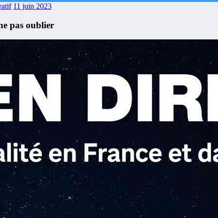
atif
11 juin 2023
ne pas oublier