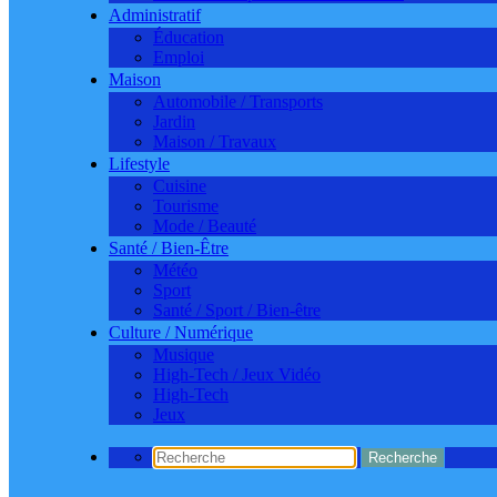
Administratif
Éducation
Emploi
Maison
Automobile / Transports
Jardin
Maison / Travaux
Lifestyle
Cuisine
Tourisme
Mode / Beauté
Santé / Bien-Être
Météo
Sport
Santé / Sport / Bien-être
Culture / Numérique
Musique
High-Tech / Jeux Vidéo
High-Tech
Jeux