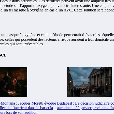
ar des lésions cérébrales. Ces dernières peuvent avoir une ampleur très i
 étude sur l’apport d’oxygène pouvait être intéressante. Une enquête a 
d’un tel masque à oxygène en cas d’un AVC. Cette solution serait donc ut
oser un masque à oxygène et cette méthode permettrait d’éviter les séqu
e, celles qui possèdent des facteurs à risque auraient à leur domicile un 
rales qui sont irréversibles.
ser
-Montana : Jacques Moretti évoque
Budapest : La décision judiciaire 
lée de l’intérieur dans le bar et la
attendue le 22 janvier prochain – In
urs lors de son audition