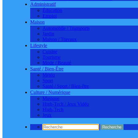
Administratif
Éducation
Emploi
Maison
Automobile / Transports
Jardin
Maison / Travaux
Lifestyle
Cuisine
Tourisme
Mode / Beauté
Santé / Bien-Être
Météo
Sport
Santé / Sport / Bien-être
Culture / Numérique
Musique
High-Tech / Jeux Vidéo
High-Tech
Jeux