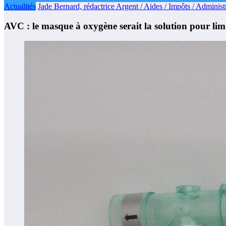
Actualités
Jade Bernard, rédactrice Argent / Aides / Impôts / Administr
AVC : le masque à oxygène serait la solution pour limit