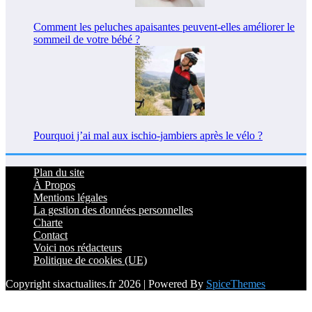
Comment les peluches apaisantes peuvent-elles améliorer le
sommeil de votre bébé ?
Pourquoi j’ai mal aux ischio-jambiers après le vélo ?
Plan du site
À Propos
Mentions légales
La gestion des données personnelles
Charte
Contact
Voici nos rédacteurs
Politique de cookies (UE)
Copyright sixactualites.fr 2026 | Powered By
SpiceThemes