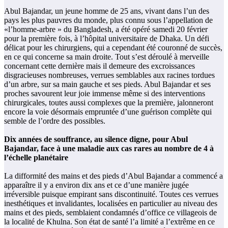
Abul Bajandar, un jeune homme de 25 ans, vivant dans l’un des
pays les plus pauvres du monde, plus connu sous l’appellation de
«l’homme-arbre » du Bangladesh, a été opéré samedi 20 février
pour la première fois, à l’hôpital universitaire de Dhaka. Un défi
délicat pour les chirurgiens, qui a cependant été couronné de succès,
en ce qui concerne sa main droite. Tout s’est déroulé à merveille
concernant cette dernière mais il demeure des excroissances
disgracieuses nombreuses, verrues semblables aux racines tordues
d’un arbre, sur sa main gauche et ses pieds. Abul Bajandar et ses
proches savourent leur joie immense même si des interventions
chirurgicales, toutes aussi complexes que la première, jalonneront
encore la voie désormais empruntée d’une guérison complète qui
semble de l’ordre des possibles.
Dix années de souffrance, au silence digne, pour Abul
Bajandar, face à une maladie aux cas rares au nombre de 4 à
l’échelle planétaire
La difformité des mains et des pieds d’Abul Bajandar a commencé a
apparaître il y a environ dix ans et ce d’une manière jugée
irréversible puisque empirant sans discontinuité. Toutes ces verrues
inesthétiques et invalidantes, localisées en particulier au niveau des
mains et des pieds, semblaient condamnés d’office ce villageois de
la localité de Khulna. Son état de santé l’a limité a l’extrême en ce