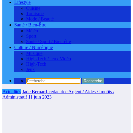
Lifestyle
Cuisine
Tourisme
Mode / Beauté
Santé / Bien-Être
Météo
Sport
Santé / Sport / Bien-être
Culture / Numérique
Musique
High-Tech / Jeux Vidéo
High-Tech
Jeux
Actualités
Jade Bernard, rédactrice Argent / Aides / Impôts /
Administratif
11 juin 2023