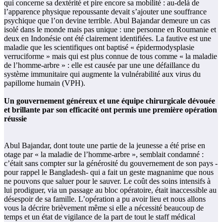
qui concerne sa dextérité et pire encore sa mobilité : au-delà de
l’apparence physique repoussante devait s’ajouter une souffrance
psychique que l’on devine terrible. Abul Bajandar demeure un cas
isolé dans le monde mais pas unique : une personne en Roumanie et
deux en Indonésie ont été clairement identifiées. La fautive est une
maladie que les scientifiques ont baptisé « épidermodysplasie
verruciforme » mais qui est plus connue de tous comme « la maladie
de l’homme-arbre » : elle est causée par une une défaillance du
système immunitaire qui augmente la vulnérabilité aux virus du
papillome humain (VPH).
Un gouvernement généreux et une équipe chirurgicale dévouée
et brillante par son efficacité ont permis une première opération
réussie
Abul Bajandar, dont toute une partie de la jeunesse a été prise en
otage par « la maladie de l’homme-arbre », semblait condamné :
c’était sans compter sur la générosité du gouvernement de son pays -
pour rappel le Bangladesh- qui a fait un geste magnanime que nous
ne pouvons que saluer pour le sauver. Le coût des soins intensifs à
lui prodiguer, via un passage au bloc opératoire, était inaccessible au
désespoir de sa famille. L’opération a pu avoir lieu et nous allons
vous la décrire brièvement même si elle a nécessité beaucoup de
temps et un état de vigilance de la part de tout le staff médical