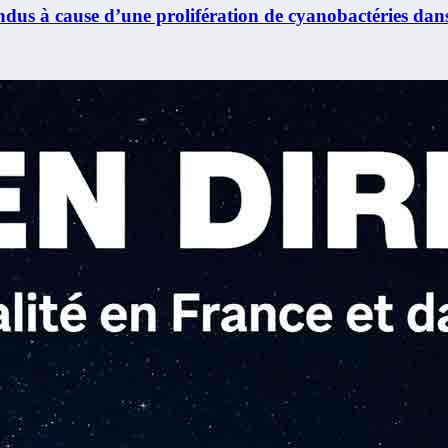
ndus à cause d’une prolifération de cyanobactéries dans