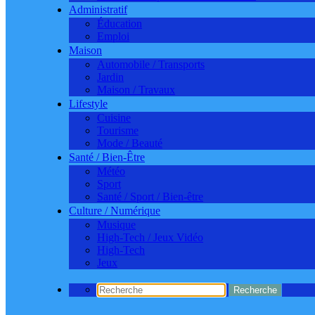
Administratif
Éducation
Emploi
Maison
Automobile / Transports
Jardin
Maison / Travaux
Lifestyle
Cuisine
Tourisme
Mode / Beauté
Santé / Bien-Être
Météo
Sport
Santé / Sport / Bien-être
Culture / Numérique
Musique
High-Tech / Jeux Vidéo
High-Tech
Jeux