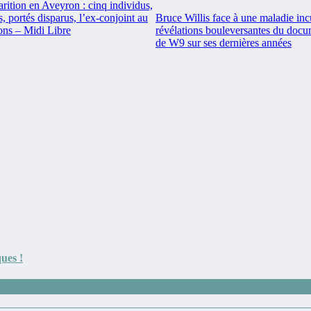
rition en Aveyron : cinq individus,
, portés disparus, l’ex-conjoint au
Bruce Willis face à une maladie incu
ons – Midi Libre
révélations bouleversantes du docu
de W9 sur ses dernières années
ues !