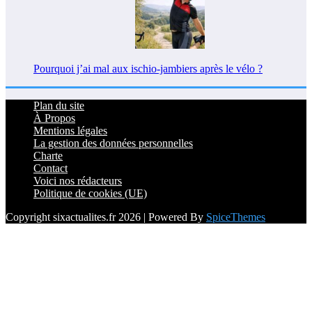
Pourquoi j’ai mal aux ischio-jambiers après le vélo ?
Plan du site
À Propos
Mentions légales
La gestion des données personnelles
Charte
Contact
Voici nos rédacteurs
Politique de cookies (UE)
Copyright sixactualites.fr 2026 | Powered By
SpiceThemes