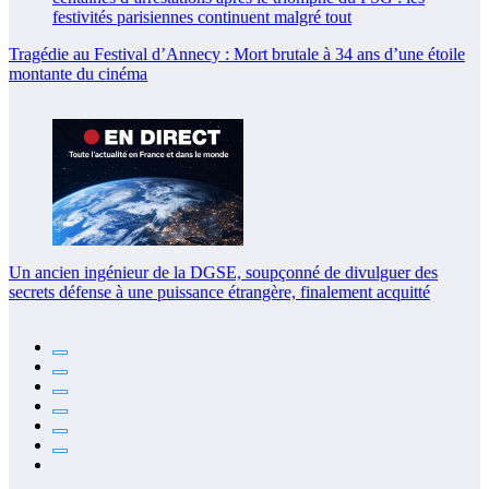
Tragédie au Festival d’Annecy : Mort brutale à 34 ans d’une étoile
montante du cinéma
Un ancien ingénieur de la DGSE, soupçonné de divulguer des
secrets défense à une puissance étrangère, finalement acquitté