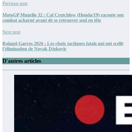
Previous post
MotoGP Mugello J2 : Cal Crutchlow (Honda/19) raconte son
combat acharné avant de se retrouver seul en tête
Next post
Roland-Garros 2026 : Les choix tactiques fatals qui ont scellé
l’élimination de Novak Djokovic
D'autres articles