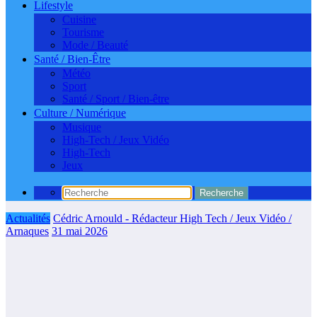
Lifestyle
Cuisine
Tourisme
Mode / Beauté
Santé / Bien-Être
Météo
Sport
Santé / Sport / Bien-être
Culture / Numérique
Musique
High-Tech / Jeux Vidéo
High-Tech
Jeux
Actualités
Cédric Arnould - Rédacteur High Tech / Jeux Vidéo /
Arnaques
31 mai 2026