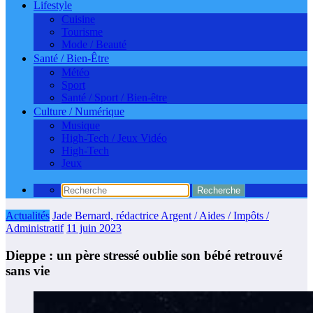
Lifestyle
Cuisine
Tourisme
Mode / Beauté
Santé / Bien-Être
Météo
Sport
Santé / Sport / Bien-être
Culture / Numérique
Musique
High-Tech / Jeux Vidéo
High-Tech
Jeux
Actualités
Jade Bernard, rédactrice Argent / Aides / Impôts /
Administratif
11 juin 2023
Dieppe : un père stressé oublie son bébé retrouvé
sans vie