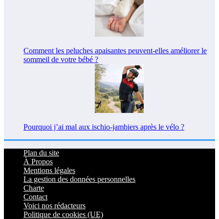
Comment les peluches apaisantes peuvent-elles améliorer le
sommeil de votre bébé ?
Pourquoi j’ai mal aux ischio-jambiers après le vélo ?
Plan du site
À Propos
Mentions légales
La gestion des données personnelles
Charte
Contact
Voici nos rédacteurs
Politique de cookies (UE)