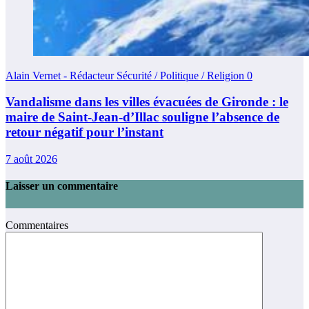
Alain Vernet - Rédacteur Sécurité / Politique / Religion
0
Vandalisme dans les villes évacuées de Gironde : le
maire de Saint-Jean-d’Illac souligne l’absence de
retour négatif pour l’instant
7 août 2026
Laisser un commentaire
Commentaires