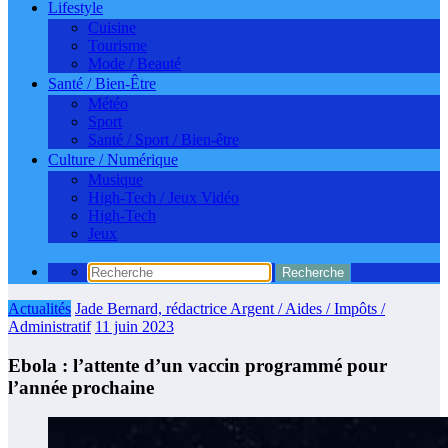
Lifestyle
Cuisine
Tourisme
Mode / Beauté
Santé / Bien-Être
Météo
Sport
Santé / Sport / Bien-être
Culture / Numérique
Musique
High-Tech / Jeux Vidéo
High-Tech
Jeux
Actualités
Jade Bernard, rédactrice Argent / Aides / Impôts /
Administratif
11 juin 2023
Ebola : l’attente d’un vaccin programmé pour
l’année prochaine