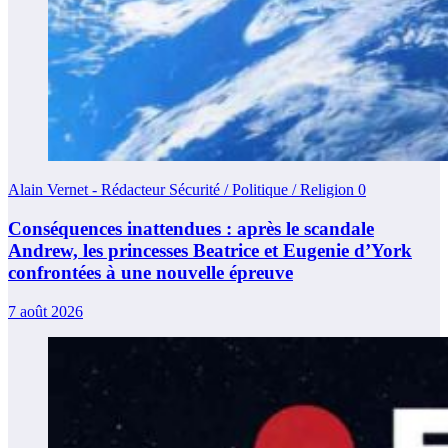
Alain Vernet - Rédacteur Sécurité / Politique / Religion
0
Conséquences inattendues : après le scandale
Andrew, les princesses Beatrice et Eugenie d’York
confrontées à une nouvelle épreuve
7 août 2026