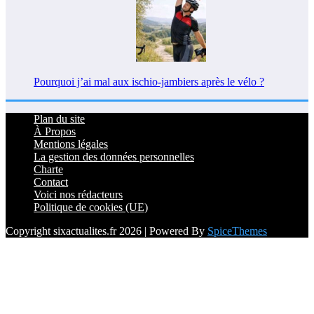
Pourquoi j’ai mal aux ischio-jambiers après le vélo ?
Plan du site
À Propos
Mentions légales
La gestion des données personnelles
Charte
Contact
Voici nos rédacteurs
Politique de cookies (UE)
Copyright sixactualites.fr 2026 | Powered By
SpiceThemes