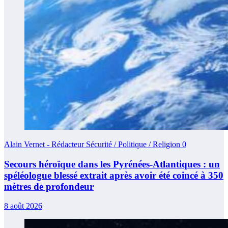
Alain Vernet - Rédacteur Sécurité / Politique / Religion
0
Secours héroïque dans les Pyrénées-Atlantiques : un
spéléologue blessé extrait après avoir été coincé à 350
mètres de profondeur
8 août 2026