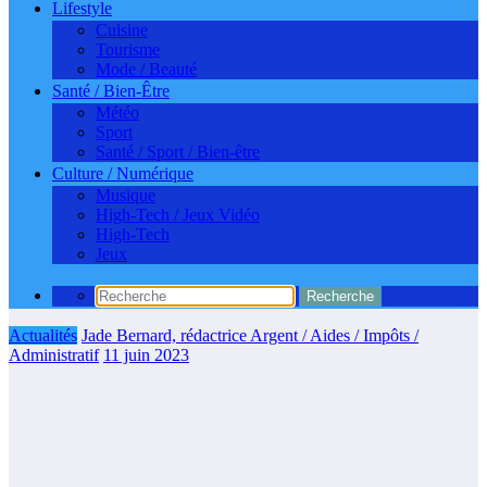
Lifestyle
Cuisine
Tourisme
Mode / Beauté
Santé / Bien-Être
Météo
Sport
Santé / Sport / Bien-être
Culture / Numérique
Musique
High-Tech / Jeux Vidéo
High-Tech
Jeux
Actualités
Jade Bernard, rédactrice Argent / Aides / Impôts /
Administratif
11 juin 2023