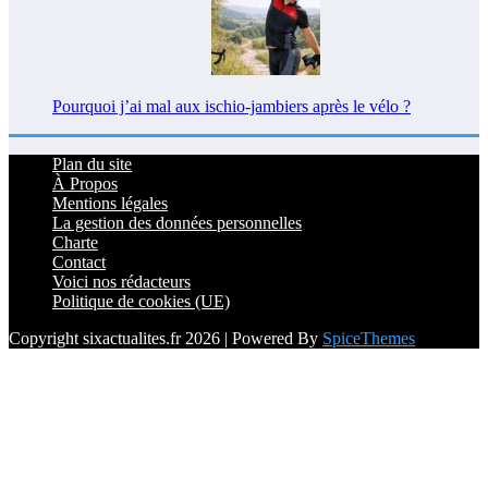
Pourquoi j’ai mal aux ischio-jambiers après le vélo ?
Plan du site
À Propos
Mentions légales
La gestion des données personnelles
Charte
Contact
Voici nos rédacteurs
Politique de cookies (UE)
Copyright sixactualites.fr 2026 | Powered By
SpiceThemes