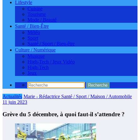
Lifestyle
Cuisine
Tourisme
Mode / Beauté
Santé / Bien-Être
Météo
Sport
Santé / Sport / Bien-être
Culture / Numérique
Musique
High-Tech / Jeux Vidéo
High-Tech
Jeux
Actualités
Marie - Rédactrice Santé / Sport / Maison / Automobile
11 juin 2023
Grève du 5 décembre, à quoi faut-il s’attendre ?