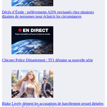
Décès d’Émile : prélèvements ADN envisagés chez plusieurs
dizaines de personnes pour éclaircir les circonstances
Chicago Police Département : TF1 dégaine sa nouvelle série
Blake Lively dément les accusations de harcèlement sexuel dirigées