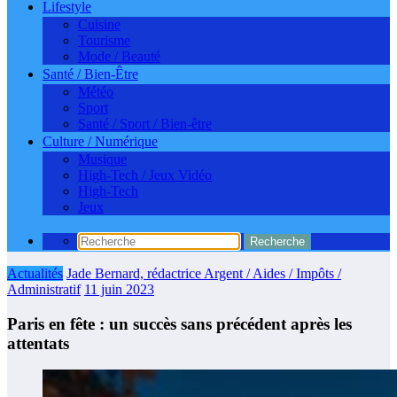
Lifestyle
Cuisine
Tourisme
Mode / Beauté
Santé / Bien-Être
Météo
Sport
Santé / Sport / Bien-être
Culture / Numérique
Musique
High-Tech / Jeux Vidéo
High-Tech
Jeux
Actualités
Jade Bernard, rédactrice Argent / Aides / Impôts /
Administratif
11 juin 2023
Paris en fête : un succès sans précédent après les
attentats