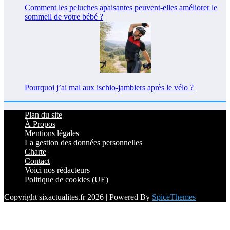
Comment les peluches apaisantes peuvent-elles améliorer le
sommeil de votre bébé ?
Pourquoi j’ai mal aux ischio-jambiers après le vélo ?
Plan du site
À Propos
Mentions légales
La gestion des données personnelles
Charte
Contact
Voici nos rédacteurs
Politique de cookies (UE)
Copyright sixactualites.fr 2026 | Powered By
SpiceThemes