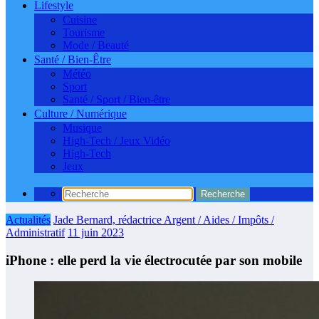
Lifestyle
Cuisine
Tourisme
Mode / Beauté
Santé / Bien-Être
Météo
Sport
Santé / Sport / Bien-être
Culture / Numérique
Musique
High-Tech / Jeux Vidéo
High-Tech
Jeux
Actualités
Jade Bernard, rédactrice Argent / Aides / Impôts /
Administratif
11 juin 2023
iPhone : elle perd la vie électrocutée par son mobile