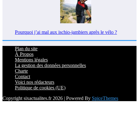
Pourquoi j’ai mal aux ischio-jambiers après le vélo ?
Plan du site
À Propos
Mentions légales
La gestion des données personnelles
Charte
Contact
Voici nos rédacteurs
Politique de cookies (UE)
Copyright sixactualites.fr 2026 | Powered By
SpiceThemes