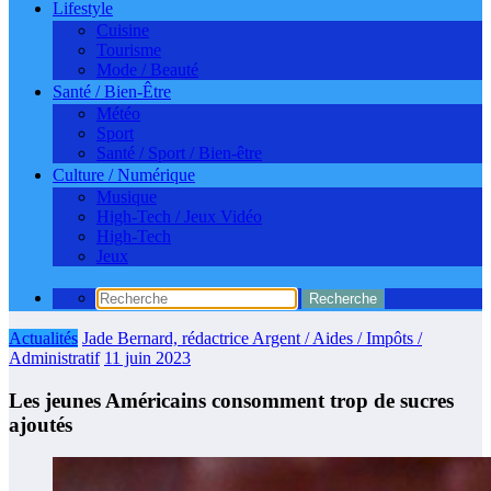
Lifestyle
Cuisine
Tourisme
Mode / Beauté
Santé / Bien-Être
Météo
Sport
Santé / Sport / Bien-être
Culture / Numérique
Musique
High-Tech / Jeux Vidéo
High-Tech
Jeux
Actualités
Jade Bernard, rédactrice Argent / Aides / Impôts /
Administratif
11 juin 2023
Les jeunes Américains consomment trop de sucres
ajoutés