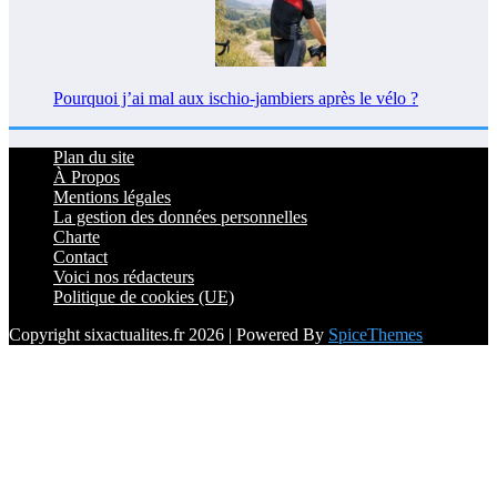
Pourquoi j’ai mal aux ischio-jambiers après le vélo ?
Plan du site
À Propos
Mentions légales
La gestion des données personnelles
Charte
Contact
Voici nos rédacteurs
Politique de cookies (UE)
Copyright sixactualites.fr 2026 | Powered By
SpiceThemes