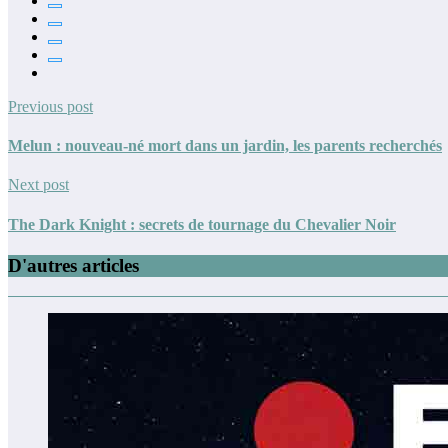
Previous post
Melun : nouveau-né mort dans un jardin, les parents recherchés
Next post
The Dark Knight : secrets de tournage du Chevalier Noir
D'autres articles