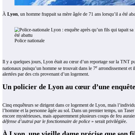
À
Lyon
, un homme frappait sa mère âgée de 71 ans lorsqu’il a été abat
Police nationale
Il y a quelques jours, Lyon était au cœur d’un reportage sur la TNT pu
e
nationaux puisqu’un homme se trouvait dans le 7
arrondissement et il
alertées par des cris provenant d’un logement.
Un policier de Lyon au cœur d’une enquêt
Cinq enquêteurs se dirigent dans ce logement de Lyon, mais l’individu 
l’homme et la personne âgée au sol. Dans un premier temps, un Taser est
encore mystérieuses, mais apparemment plusieurs coups de feu auraient ét
défense d’autrui par le fonctionnaire de police
» serait privilégiée.
À Lyon, une vieille dame précise que son fil