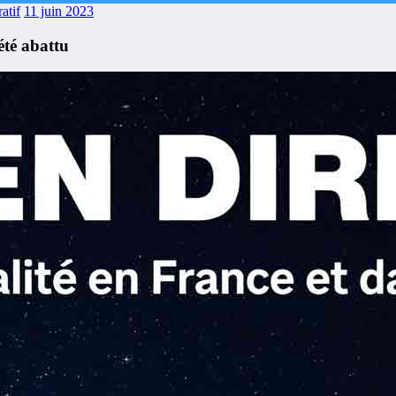
atif
11 juin 2023
été abattu