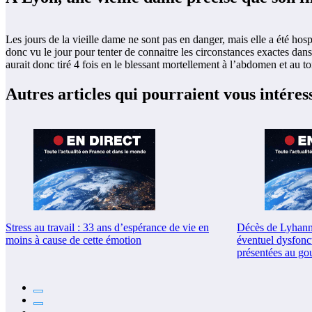
Les jours de la vieille dame ne sont pas en danger, mais elle a été h
donc vu le jour pour tenter de connaitre les circonstances exactes dans
aurait donc tiré 4 fois en le blessant mortellement à l’abdomen et au to
Autres articles qui pourraient vous intéres
Stress au travail : 33 ans d’espérance de vie en
Décès de Lyhanna
moins à cause de cette émotion
éventuel dysfonc
présentées au go