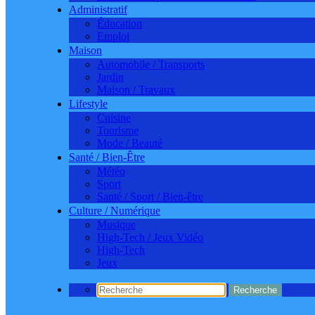
Administratif
Éducation
Emploi
Maison
Automobile / Transports
Jardin
Maison / Travaux
Lifestyle
Cuisine
Tourisme
Mode / Beauté
Santé / Bien-Être
Météo
Sport
Santé / Sport / Bien-être
Culture / Numérique
Musique
High-Tech / Jeux Vidéo
High-Tech
Jeux