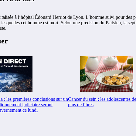
ospitalisée à l’hôpital Édouard Herriot de Lyon. L’homme suivi pour de
 lesquelles cet homme est mort. Selon une précision du Parisien, la sept
rse.
ser
 : les premières conclusions sur un
Cancer du sein : les adolescentes d
tionnement judiciaire seront
plus de fibres
uvernement ce lundi