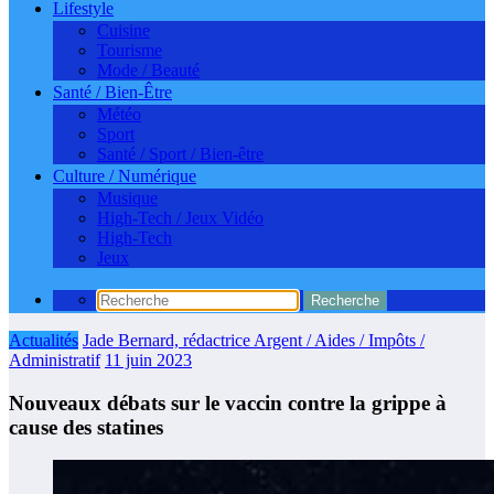
Lifestyle
Cuisine
Tourisme
Mode / Beauté
Santé / Bien-Être
Météo
Sport
Santé / Sport / Bien-être
Culture / Numérique
Musique
High-Tech / Jeux Vidéo
High-Tech
Jeux
Actualités
Jade Bernard, rédactrice Argent / Aides / Impôts /
Administratif
11 juin 2023
Nouveaux débats sur le vaccin contre la grippe à
cause des statines