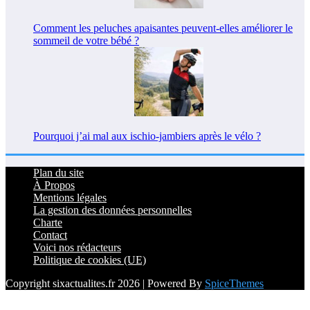
Comment les peluches apaisantes peuvent-elles améliorer le
sommeil de votre bébé ?
Pourquoi j’ai mal aux ischio-jambiers après le vélo ?
Plan du site
À Propos
Mentions légales
La gestion des données personnelles
Charte
Contact
Voici nos rédacteurs
Politique de cookies (UE)
Copyright sixactualites.fr 2026 | Powered By
SpiceThemes