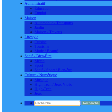
Administratif
Éducation
Emploi
Maison
Automobile / Transports
Jardin
Maison / Travaux
Lifestyle
Cuisine
Tourisme
Mode / Beauté
Santé / Bien-Être
Météo
Sport
Santé / Sport / Bien-être
Culture / Numérique
Musique
High-Tech / Jeux Vidéo
High-Tech
Jeux