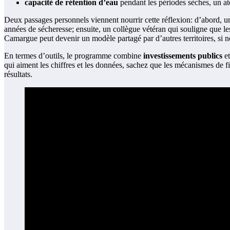
capacité de rétention d’eau
pendant les périodes sèches, un at
Deux passages personnels viennent nourrir cette réflexion: d’abord, un
années de sécheresse; ensuite, un collègue vétéran qui souligne que les
Camargue peut devenir un modèle partagé par d’autres territoires, si no
En termes d’outils, le programme combine
investissements publics
e
qui aiment les chiffres et les données, sachez que les mécanismes de fin
résultats.