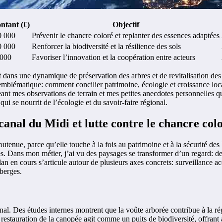
ntant (€)
Objectif
0 000
Prévenir le chancre coloré et replanter des essences adaptées
0 000
Renforcer la biodiversité et la résilience des sols
 000
Favoriser l’innovation et la coopération entre acteurs
nt dans une dynamique de préservation des arbres et de revitalisation de
blématique: comment concilier patrimoine, écologie et croissance locale
eant mes observations de terrain et mes petites anecdotes personnelles qui
qui se nourrit de l’écologie et du savoir-faire régional.
canal du Midi et lutte contre le chancre col
utenue, parce qu’elle touche à la fois au patrimoine et à la sécurité de
s. Dans mon métier, j’ai vu des paysages se transformer d’un regard: d
plan en cours s’articule autour de plusieurs axes concrets: surveillance a
berges.
al. Des études internes montrent que la voûte arborée contribue à la rég
la restauration de la canopée agit comme un puits de biodiversité, offrant 