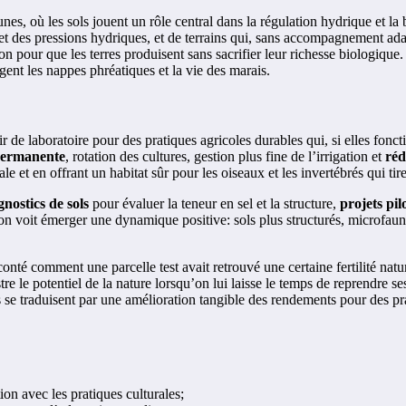
s, où les sols jouent un rôle central dans la régulation hydrique et la 
 et des pressions hydriques, et de terrains qui, sans accompagnement adapt
on pour que les terres produisent sans sacrifier leur richesse biologique. 
ègent les nappes phréatiques et la vie des marais.
r de laboratoire pour des pratiques agricoles durables qui, si elles fonc
permanente
, rotation des cultures, gestion plus fine de l’irrigation et
réd
cale et en offrant un habitat sûr pour les oiseaux et les invertébrés qui t
gnostics de sols
pour évaluer la teneur en sel et la structure,
projets pil
 on voit émerger une dynamique positive: sols plus structurés, microfaun
nté comment une parcelle test avait retrouvé une certaine fertilité natu
ustre le potentiel de la nature lorsqu’on lui laisse le temps de reprendr
ats se traduisent par une amélioration tangible des rendements pour des p
ion avec les pratiques culturales;