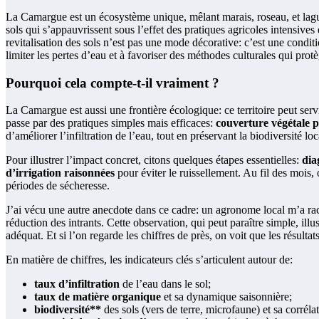
La Camargue est un écosystème unique, mêlant marais, roseau, et lagune
sols qui s’appauvrissent sous l’effet des pratiques agricoles intensives
revitalisation des sols n’est pas une mode décorative: c’est une conditi
limiter les pertes d’eau et à favoriser des méthodes culturales qui prot
Pourquoi cela compte-t-il vraiment ?
La Camargue est aussi une frontière écologique: ce territoire peut servi
passe par des pratiques simples mais efficaces:
couverture végétale 
d’améliorer l’infiltration de l’eau, tout en préservant la biodiversité lo
Pour illustrer l’impact concret, citons quelques étapes essentielles:
dia
d’irrigation raisonnées
pour éviter le ruissellement. Au fil des mois,
périodes de sécheresse.
J’ai vécu une autre anecdote dans ce cadre: un agronome local m’a raco
réduction des intrants. Cette observation, qui peut paraître simple, ill
adéquat. Et si l’on regarde les chiffres de près, on voit que les résult
En matière de chiffres, les indicateurs clés s’articulent autour de:
taux d’infiltration
de l’eau dans le sol;
taux de matière organique
et sa dynamique saisonnière;
biodiversité**
des sols (vers de terre, microfaune) et sa corrélat