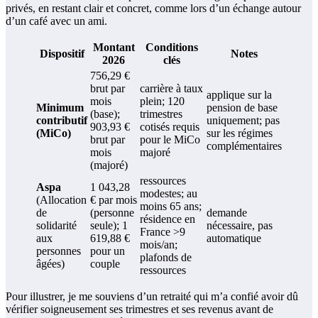
privés, en restant clair et concret, comme lors d’un échange autour
d’un café avec un ami.
Montant
Conditions
Dispositif
Notes
2026
clés
756,29 €
brut par
carrière à taux
applique sur la
mois
plein; 120
Minimum
pension de base
(base);
trimestres
contributif
uniquement; pas
903,93 €
cotisés requis
(MiCo)
sur les régimes
brut par
pour le MiCo
complémentaires
mois
majoré
(majoré)
ressources
Aspa
1 043,28
modestes; au
(Allocation
€ par mois
moins 65 ans;
de
(personne
demande
résidence en
solidarité
seule); 1
nécessaire, pas
France >9
aux
619,88 €
automatique
mois/an;
personnes
pour un
plafonds de
âgées)
couple
ressources
Pour illustrer, je me souviens d’un retraité qui m’a confié avoir dû
vérifier soigneusement ses trimestres et ses revenus avant de