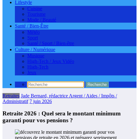
Lifestyle
Cuisine
Tourisme
Mode / Beauté
Santé / Bien-Être
Météo
Sport
Santé / Sport / Bien-être
Culture / Numérique
Musique
High-Tech / Jeux Vidéo
High-Tech
Jeux
Retraites
Jade Bernard, rédactrice Argent / Aides / Impôts /
Administratif
7 juin 2026
Retraite 2026 : Quel sera le montant minimum
garanti pour vos pensions ?