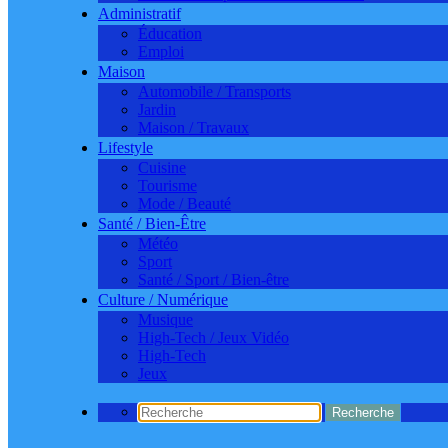
Administratif
Éducation
Emploi
Maison
Automobile / Transports
Jardin
Maison / Travaux
Lifestyle
Cuisine
Tourisme
Mode / Beauté
Santé / Bien-Être
Météo
Sport
Santé / Sport / Bien-être
Culture / Numérique
Musique
High-Tech / Jeux Vidéo
High-Tech
Jeux