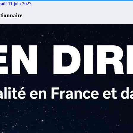
atif
11 juin 2023
utionnaire