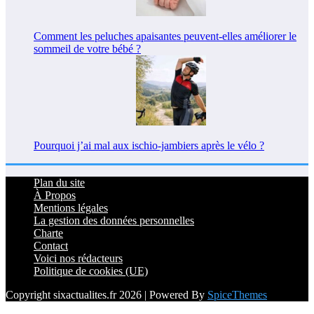
Comment les peluches apaisantes peuvent-elles améliorer le
sommeil de votre bébé ?
Pourquoi j’ai mal aux ischio-jambiers après le vélo ?
Plan du site
À Propos
Mentions légales
La gestion des données personnelles
Charte
Contact
Voici nos rédacteurs
Politique de cookies (UE)
Copyright sixactualites.fr 2026 | Powered By
SpiceThemes