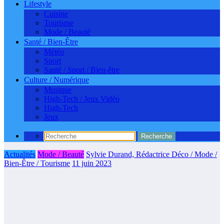
Lifestyle
Cuisine
Tourisme
Mode / Beauté
Santé / Bien-Être
Météo
Sport
Santé / Sport / Bien-être
Culture / Numérique
Musique
High-Tech / Jeux Vidéo
High-Tech
Jeux
Actualités
Mode / Beauté
Sylvie Durand, Rédactrice Déco / Mode /
Bien-Être / Tourisme
11 juin 2023