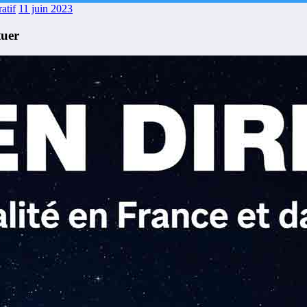
atif
11 juin 2023
tuer