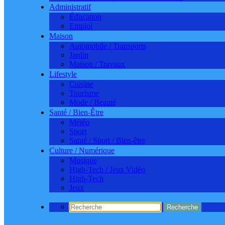
Administratif
Éducation
Emploi
Maison
Automobile / Transports
Jardin
Maison / Travaux
Lifestyle
Cuisine
Tourisme
Mode / Beauté
Santé / Bien-Être
Météo
Sport
Santé / Sport / Bien-être
Culture / Numérique
Musique
High-Tech / Jeux Vidéo
High-Tech
Jeux