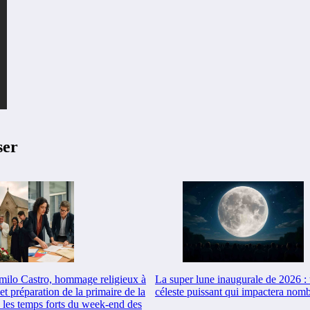
ser
milo Castro, hommage religieux à
La super lune inaugurale de 2026 
et préparation de la primaire de la
céleste puissant qui impactera nomb
 les temps forts du week-end des