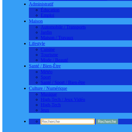
Administratif
Éducation
Emploi
Maison
Automobile / Transports
Jardin
Maison / Travaux
Lifestyle
Cuisine
Tourisme
Mode / Beauté
Santé / Bien-Être
Météo
Sport
Santé / Sport / Bien-être
Culture / Numérique
Musique
High-Tech / Jeux Vidéo
High-Tech
Jeux