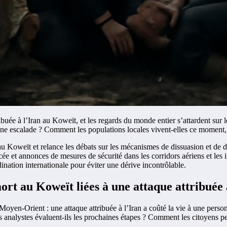
buée à l’Iran au Koweït, et les regards du monde entier s’attardent sur 
r une escalade ? Comment les populations locales vivent-elles ce moment,
u Koweït et relance les débats sur les mécanismes de dissuasion et de d
ée et annonces de mesures de sécurité dans les corridors aériens et les in
dination internationale pour éviter une dérive incontrôlable.
ort au Koweït liées à une attaque attribuée 
n-Orient : une attaque attribuée à l’Iran a coûté la vie à une personne
analystes évaluent-ils les prochaines étapes ? Comment les citoyens peu