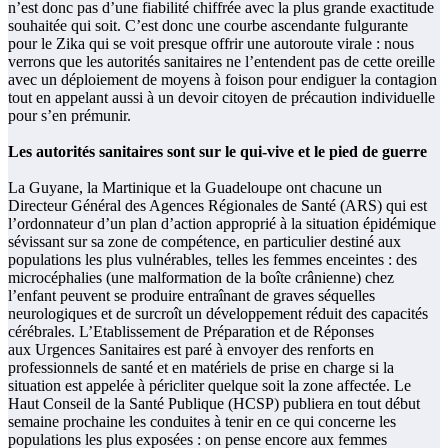
n’est donc pas d’une fiabilité chiffrée avec la plus grande exactitude
souhaitée qui soit. C’est donc une courbe ascendante fulgurante
pour le Zika qui se voit presque offrir une autoroute virale : nous
verrons que les autorités sanitaires ne l’entendent pas de cette oreille
avec un déploiement de moyens à foison pour endiguer la contagion
tout en appelant aussi à un devoir citoyen de précaution individuelle
pour s’en prémunir.
Les autorités sanitaires sont sur le qui-vive et le pied de guerre
La Guyane, la Martinique et la Guadeloupe ont chacune un
Directeur Général des Agences Régionales de Santé (ARS) qui est
l’ordonnateur d’un plan d’action approprié à la situation épidémique
sévissant sur sa zone de compétence, en particulier destiné aux
populations les plus vulnérables, telles les femmes enceintes : des
microcéphalies (une malformation de la boîte crânienne) chez
l’enfant peuvent se produire entraînant de graves séquelles
neurologiques et de surcroît un développement réduit des capacités
cérébrales. L’Etablissement de Préparation et de Réponses
aux Urgences Sanitaires est paré à envoyer des renforts en
professionnels de santé et en matériels de prise en charge si la
situation est appelée à péricliter quelque soit la zone affectée. Le
Haut Conseil de la Santé Publique (HCSP) publiera en tout début
semaine prochaine les conduites à tenir en ce qui concerne les
populations les plus exposées : on pense encore aux femmes