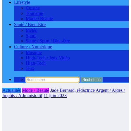
Lifestyle
Cuisine
Tourisme
Mode / Beauté
Santé / Bien-Être
Météo
Sport
Santé / Sport / Bien-être
Culture / Numérique
Musique
High-Tech / Jeux Vidéo
High-Tech
Jeux
Actualités
Mode / Beauté
Jade Bernard, rédactrice Argent / Aides /
Impôts / Administratif
11 juin 2023