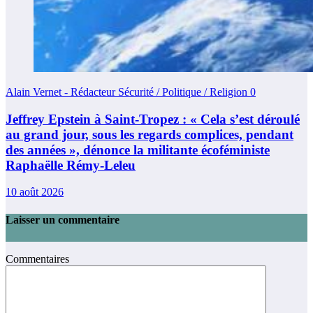
Alain Vernet - Rédacteur Sécurité / Politique / Religion
0
Jeffrey Epstein à Saint-Tropez : « Cela s’est déroulé
au grand jour, sous les regards complices, pendant
des années », dénonce la militante écoféministe
Raphaëlle Rémy-Leleu
10 août 2026
Laisser un commentaire
Commentaires