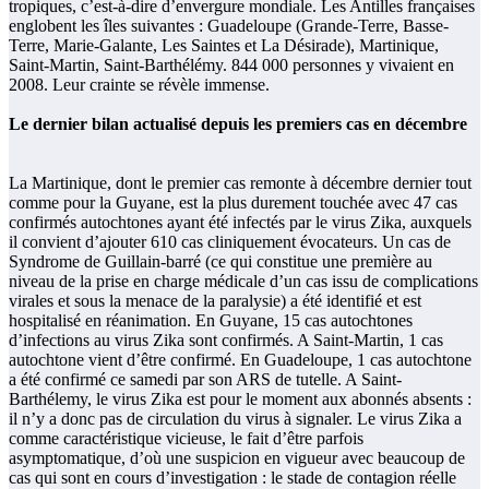
tropiques, c’est-à-dire d’envergure mondiale. Les Antilles françaises
englobent les îles suivantes : Guadeloupe (Grande-Terre, Basse-
Terre, Marie-Galante, Les Saintes et La Désirade), Martinique,
Saint-Martin, Saint-Barthélémy. 844 000 personnes y vivaient en
2008. Leur crainte se révèle immense.
Le dernier bilan actualisé depuis les premiers cas en décembre
La Martinique, dont le premier cas remonte à décembre dernier tout
comme pour la Guyane, est la plus durement touchée avec 47 cas
confirmés autochtones ayant été infectés par le virus Zika, auxquels
il convient d’ajouter 610 cas cliniquement évocateurs. Un cas de
Syndrome de Guillain-barré (ce qui constitue une première au
niveau de la prise en charge médicale d’un cas issu de complications
virales et sous la menace de la paralysie) a été identifié et est
hospitalisé en réanimation. En Guyane, 15 cas autochtones
d’infections au virus Zika sont confirmés. A Saint-Martin, 1 cas
autochtone vient d’être confirmé. En Guadeloupe, 1 cas autochtone
a été confirmé ce samedi par son ARS de tutelle. A Saint-
Barthélemy, le virus Zika est pour le moment aux abonnés absents :
il n’y a donc pas de circulation du virus à signaler. Le virus Zika a
comme caractéristique vicieuse, le fait d’être parfois
asymptomatique, d’où une suspicion en vigueur avec beaucoup de
cas qui sont en cours d’investigation : le stade de contagion réelle