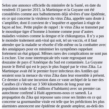
Selon une annonce officielle du ministère de la Santé, en date du
vendredi 15 janvier 2015, la Martinique et la Guyane ont été
considérées comme aux balbutiements déjà sévères d’une épidémie,
en ce qui concerne la virulence du virus Zika, appelée sans doute à
s’amplifier, dont il convient de s’inquiéter et appelant à réagir de
façon ad hoc. Petite piqûre de rappel : le virus Zika se transmet par
le moustique tigre d’homme à homme comme pour d’autres
maladies voisines comme la dengue et le chikungunya. Il n’y a pas
le moindre traitement anti-viral qui soit, tel un vaccin, et il faut
attendre que la maladie se résorbe d’elle-même ou la combattre avec
des antalgiques pour en minimiser les symptômes rappelant
fortement un état grippal. Mêmes rares des complications ne sont pas
à exclure. Une zone intertropicale très vaste regroupant une
douzaine de pays d’Amérique du Sud est contaminée. La Guyane
jouxte le Brésil qui est le pays le plus frappé par le virus Zika. La
Martinique avait été le premier foyer infectieux des Antilles qui
seraient sous la menace du virus Zika dans leur ensemble à présent.
Ce dernier a fait une incursion dans ce vaste archipel de la mer des
Caraïbes (il s’étend sur 3 500 kilomètres de long pour une
population totale de 42 millions d’habitants) avec un premier cas
autochtone confirmé à Haïti apprenons-nous ce samedi. La
propagation du Zika qui repousse sans cesse ses limites en ce qui
concerne sa gourmandise virale est telle que les prédictions les plus
alarmistes annoncent une épidémie de grande ampleur, au-delà des