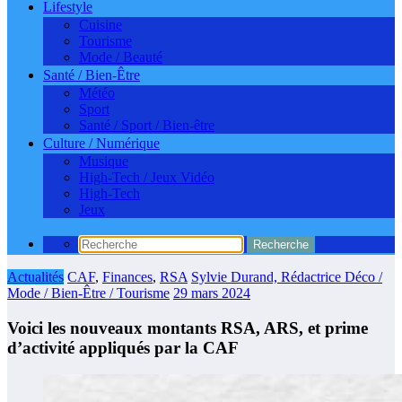
Lifestyle
Cuisine
Tourisme
Mode / Beauté
Santé / Bien-Être
Météo
Sport
Santé / Sport / Bien-être
Culture / Numérique
Musique
High-Tech / Jeux Vidéo
High-Tech
Jeux
Actualités
CAF
,
Finances
,
RSA
Sylvie Durand, Rédactrice Déco /
Mode / Bien-Être / Tourisme
29 mars 2024
Voici les nouveaux montants RSA, ARS, et prime
d’activité appliqués par la CAF