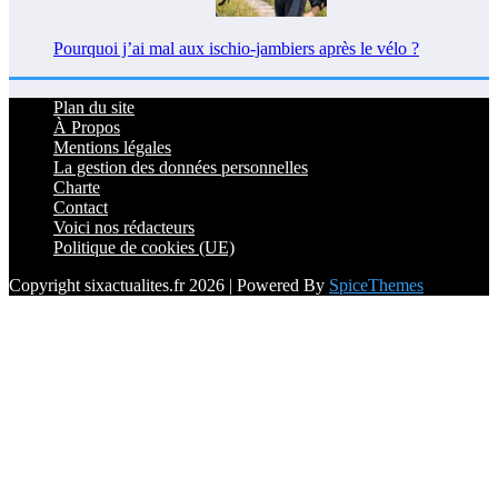
Pourquoi j’ai mal aux ischio-jambiers après le vélo ?
Plan du site
À Propos
Mentions légales
La gestion des données personnelles
Charte
Contact
Voici nos rédacteurs
Politique de cookies (UE)
Copyright sixactualites.fr 2026 | Powered By
SpiceThemes