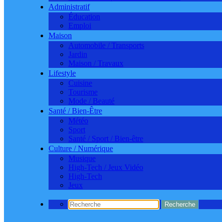
Administratif
Éducation
Emploi
Maison
Automobile / Transports
Jardin
Maison / Travaux
Lifestyle
Cuisine
Tourisme
Mode / Beauté
Santé / Bien-Être
Météo
Sport
Santé / Sport / Bien-être
Culture / Numérique
Musique
High-Tech / Jeux Vidéo
High-Tech
Jeux