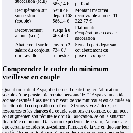
succession (seul)
586,14 €
plafond
Récupération sur
Seuil de
Montant maximal
succession
départ 108
recouvrable annuel: 11
(couple)
586,14 €
322,77 €
Plafond de
Recouvrement
Jusqu’à 8
récupération en cas de
annuel (seul)
463,42 €
succession
Abattement sur le
environ 2
Seule la part dépassant
salaire du conjoint
734 € /
cet abattement est
qui travaille
trimestre
prise en compte
Comprendre le cadre du minimum
vieillesse en couple
Quand on parle d’Aspa, il est crucial de distinguer l’allocation
sociale d’une pension de retraite personnelle. L’Aspa est une aide
sociale destinée à assurer un niveau de vie minimal et est calculée en
fonction de la composition du foyer. Si vous vivez à deux, les
ressources et les charges du couple sont pris en compte, ce qui peut
soit augmenter, soit réduire le droit à l’allocation, selon la situation
financière commune. Dans mon expérience de terrain, j’ai constaté
que certains couples sous-estiment l’impact de la vie en duo sur leur
droit à l’Aspa, surtout lorsqu’un des deux a des revenus modestes