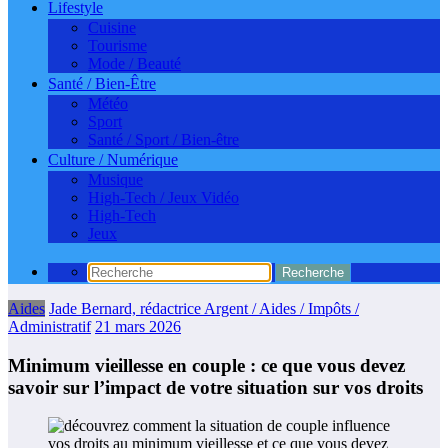
Lifestyle
Cuisine
Tourisme
Mode / Beauté
Santé / Bien-Être
Météo
Sport
Santé / Sport / Bien-être
Culture / Numérique
Musique
High-Tech / Jeux Vidéo
High-Tech
Jeux
Aides
Jade Bernard, rédactrice Argent / Aides / Impôts /
Administratif
21 mars 2026
Minimum vieillesse en couple : ce que vous devez
savoir sur l’impact de votre situation sur vos droits