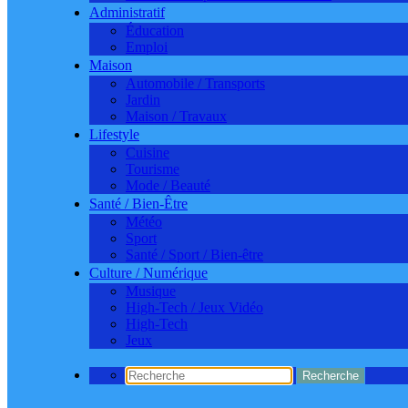
Administratif
Éducation
Emploi
Maison
Automobile / Transports
Jardin
Maison / Travaux
Lifestyle
Cuisine
Tourisme
Mode / Beauté
Santé / Bien-Être
Météo
Sport
Santé / Sport / Bien-être
Culture / Numérique
Musique
High-Tech / Jeux Vidéo
High-Tech
Jeux