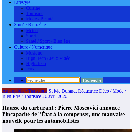
Lifestyle
Cuisine
Tourisme
Mode / Beauté
Santé / Bien-Être
Météo
Sport
Santé / Sport / Bien-être
Culture / Numérique
Musique
High-Tech / Jeux Vidéo
High-Tech
Jeux
Automobile / Transports
Sylvie Durand, Rédactrice Déco / Mode /
Bien-Être / Tourisme
26 avril 2026
Hausse du carburant : Pierre Moscovici annonce
l’incapacité de l’État à la compenser, une mauvaise
nouvelle pour les automobilistes