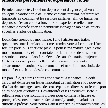
Anecdotes personnelles et expériences vécues
Première anecdote : lors d un déplacement d agence, j ai vu une
collègue abandonner le deuxième véhicule familial, préférant les
transports en commun et les services partagés, afin de limiter les
dépenses liées au coût carburant. Son expérience reflète une
tendance observée chez de nombreux ménages : moins de trajets
superflus et plus de planification.
Deuxième anecdote : moi même, j ai dû ajuster mes trajets
quotidiens entre la rédaction et mes rendez vous à l étranger. Une
fois, un plein plus cher que prévu a poussé ma voiture âgée à être
moins gourmande, et j ai constaté que la moindre dépense non
essentielle pouvait alors être réévaluée sans frustration majeure.
Cette expérience personnelle illustre comment des coûts
apparemment marginaux s accumulent et modifient nos choix de
mobilité et nos habitudes de consommation.
En parallèle, d autres chiffres confirment la tendance. Le coût
carburant demeure un levier important de l inflation et du pouvoir
d’achat des ménages, avec des conséquences directes sur le transport
et les budgets quotidiens. Les autorités et les acteurs du secteur
réfléchissent à des solutions ciblées pour contenir la hausse et
protéger les consommateurs face à une dynamique volatile et
difficile à prévoir. Vous pouvez aussi vérifier les tendances actuelles