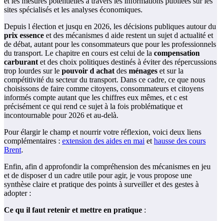
et les mesures potentielles à travers les informations publiées sur les
sites spécialisés et les analyses économiques.
Depuis l élection et jusqu en 2026, les décisions publiques autour du
prix essence
et des mécanismes d aide restent un sujet d actualité et
de débat, autant pour les consommateurs que pour les professionnels
du transport. Le chapitre en cours est celui de la
compensation
carburant
et des choix politiques destinés à éviter des répercussions
trop lourdes sur le
pouvoir d achat
des
ménages
et sur la
compétitivité du secteur du transport. Dans ce cadre, ce que nous
choisissons de faire comme citoyens, consommateurs et citoyens
informés compte autant que les chiffres eux mêmes, et c est
précisément ce qui rend ce sujet à la fois problématique et
incontournable pour 2026 et au-delà.
Pour élargir le champ et nourrir votre réflexion, voici deux liens
complémentaires :
extension des aides en mai
et
hausse des cours
Brent
.
Enfin, afin d approfondir la compréhension des mécanismes en jeu
et de disposer d un cadre utile pour agir, je vous propose une
synthèse claire et pratique des points à surveiller et des gestes à
adopter :
Ce qu il faut retenir et mettre en pratique
: