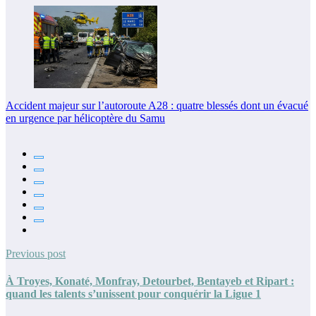
Accident majeur sur l’autoroute A28 : quatre blessés dont un évacué
en urgence par hélicoptère du Samu
Previous post
À Troyes, Konaté, Monfray, Detourbet, Bentayeb et Ripart :
quand les talents s’unissent pour conquérir la Ligue 1