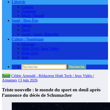
Lifestyle
Cuisine
Tourisme
Mode / Beauté
Santé / Bien-Être
Météo
Sport
Santé / Sport / Bien-être
Culture / Numérique
Musique
High-Tech / Jeux Vidéo
High-Tech
Jeux
Sport
Cédric Arnould - Rédacteur High Tech / Jeux Vidéo /
Arnaques
13 juin 2026
Triste nouvelle : le monde du sport en deuil après
l’annonce du décès de Schumacher