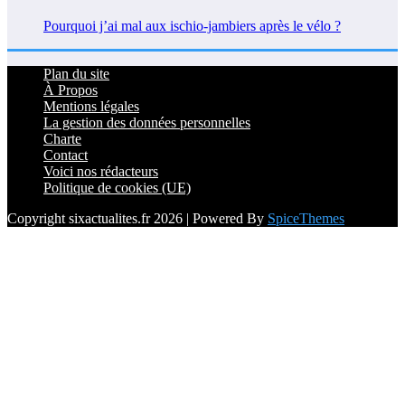
Pourquoi j’ai mal aux ischio-jambiers après le vélo ?
Plan du site
À Propos
Mentions légales
La gestion des données personnelles
Charte
Contact
Voici nos rédacteurs
Politique de cookies (UE)
Copyright sixactualites.fr 2026 | Powered By
SpiceThemes