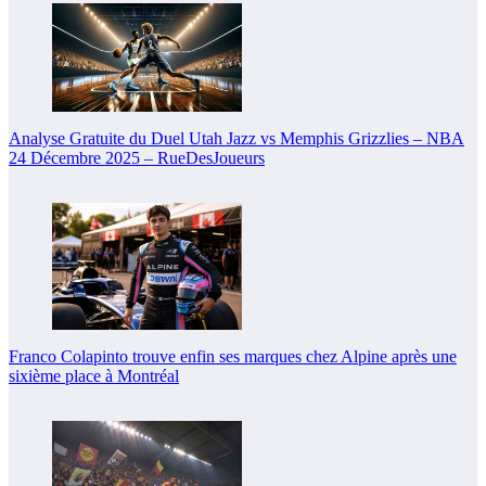
Analyse Gratuite du Duel Utah Jazz vs Memphis Grizzlies – NBA
24 Décembre 2025 – RueDesJoueurs
Franco Colapinto trouve enfin ses marques chez Alpine après une
sixième place à Montréal