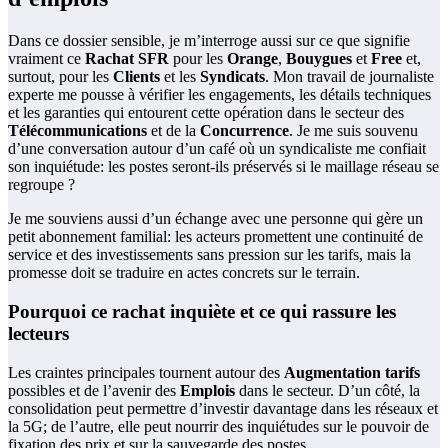
Dans ce dossier sensible, je m’interroge aussi sur ce que signifie
vraiment ce
Rachat SFR
pour les
Orange
,
Bouygues
et
Free
et,
surtout, pour les
Clients
et les
Syndicats
. Mon travail de journaliste
experte me pousse à vérifier les engagements, les détails techniques
et les garanties qui entourent cette opération dans le secteur des
Télécommunications
et de la
Concurrence
. Je me suis souvenu
d’une conversation autour d’un café où un syndicaliste me confiait
son inquiétude: les postes seront-ils préservés si le maillage réseau se
regroupe ?
Je me souviens aussi d’un échange avec une personne qui gère un
petit abonnement familial: les acteurs promettent une continuité de
service et des investissements sans pression sur les tarifs, mais la
promesse doit se traduire en actes concrets sur le terrain.
Pourquoi ce rachat inquiète et ce qui rassure les
lecteurs
Les craintes principales tournent autour des
Augmentation tarifs
possibles et de l’avenir des
Emplois
dans le secteur. D’un côté, la
consolidation peut permettre d’investir davantage dans les réseaux et
la 5G; de l’autre, elle peut nourrir des inquiétudes sur le pouvoir de
fixation des prix et sur la sauvegarde des postes.