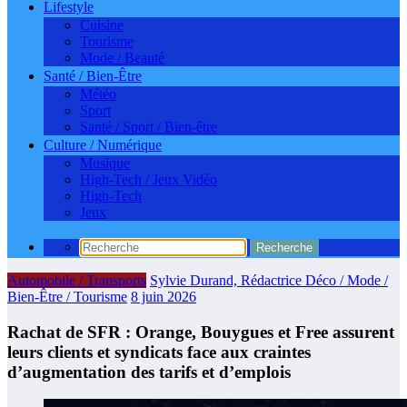
Lifestyle
Cuisine
Tourisme
Mode / Beauté
Santé / Bien-Être
Météo
Sport
Santé / Sport / Bien-être
Culture / Numérique
Musique
High-Tech / Jeux Vidéo
High-Tech
Jeux
Automobile / Transports
Sylvie Durand, Rédactrice Déco / Mode /
Bien-Être / Tourisme
8 juin 2026
Rachat de SFR : Orange, Bouygues et Free assurent
leurs clients et syndicats face aux craintes
d’augmentation des tarifs et d’emplois