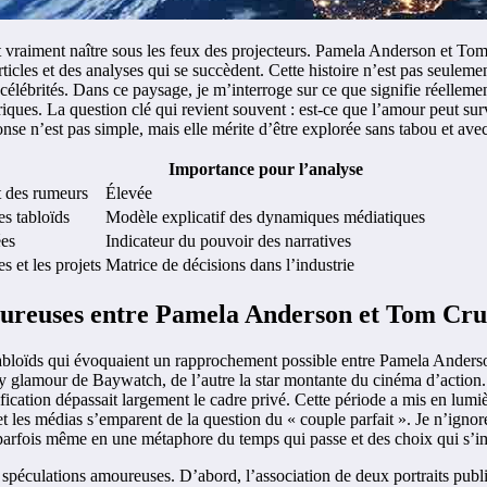
 vraiment naître sous les feux des projecteurs. Pamela Anderson et Tom
cles et des analyses qui se succèdent. Cette histoire n’est pas seulement
lébrités. Dans ce paysage, je m’interroge sur ce que signifie réellement
iques. La question clé qui revient souvent : est-ce que l’amour peut sur
e n’est pas simple, mais elle mérite d’être explorée sans tabou et avec 
Importance pour l’analyse
t des rumeurs
Élevée
es tabloïds
Modèle explicatif des dynamiques médiatiques
ées
Indicateur du pouvoir des narratives
es et les projets
Matrice de décisions dans l’industrie
moureuses entre Pamela Anderson et Tom Cru
s tabloïds qui évoquaient un rapprochement possible entre Pamela Ander
lity glamour de Baywatch, de l’autre la star montante du cinéma d’action.
ication dépassait largement le cadre privé. Cette période a mis en lum
ans et les médias s’emparent de la question du « couple parfait ». Je n’i
 parfois même en une métaphore du temps qui passe et des choix qui s’i
péculations amoureuses. D’abord, l’association de deux portraits publics