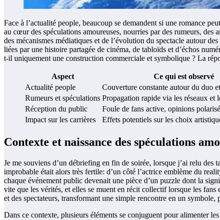
Face à l’actualité people, beaucoup se demandent si une romance peut
au cœur des spéculations amoureuses, nourries par des rumeurs, des arti
des mécanismes médiatiques et de l’évolution du spectacle autour des cé
liées par une histoire partagée de cinéma, de tabloïds et d’échos numér
t-il uniquement une construction commerciale et symbolique ? La répons
Aspect
Ce qui est observé
Actualité people
Couverture constante autour du duo e
Rumeurs et spéculations
Propagation rapide via les réseaux et l
Réception du public
Foule de fans active, opinions polaris
Impact sur les carrières
Effets potentiels sur les choix artistiqu
Contexte et naissance des spéculations a
Je me souviens d’un débriefing en fin de soirée, lorsque j’ai relu de
improbable était alors très fertile: d’un côté l’actrice emblème du rea
chaque événement public devenait une pièce d’un puzzle dont la signif
vite que les vérités, et elles se muent en récit collectif lorsque les f
et des spectateurs, transformant une simple rencontre en un symbole,
Dans ce contexte, plusieurs éléments se conjuguent pour alimenter les s