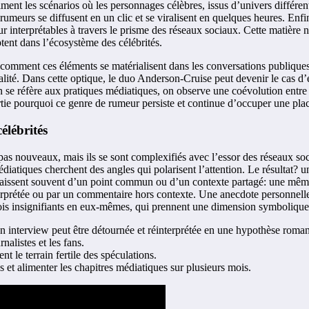
iment les scénarios où les personnages célèbres, issus d’univers différen
urs se diffusent en un clic et se viralisent en quelques heures. Enfin, l
nterprétables à travers le prisme des réseaux sociaux. Cette matière narr
ptent dans l’écosystème des célébrités.
oté comment ces éléments se matérialisent dans les conversations publiqu
 réalité. Dans cette optique, le duo Anderson-Cruise peut devenir le cas
n se réfère aux pratiques médiatiques, on observe une coévolution entre l
rtie pourquoi ce genre de rumeur persiste et continue d’occuper une place
élébrités
pas nouveaux, mais ils se sont complexifiés avec l’essor des réseaux soc
 médiatiques cherchent des angles qui polarisent l’attention. Le résultat
s naissent souvent d’un point commun ou d’un contexte partagé: une m
erprétée ou par un commentaire hors contexte. Une anecdote personnelle
rfois insignifiants en eux-mêmes, qui prennent une dimension symbolique l
n interview peut être détournée et réinterprétée en une hypothèse roman
nalistes et les fans.
ent le terrain fertile des spéculations.
es et alimenter les chapitres médiatiques sur plusieurs mois.