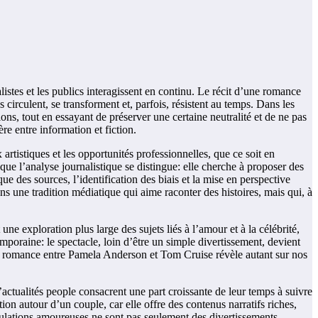
stes et les publics interagissent en continu. Le récit d’une romance
circulent, se transforment et, parfois, résistent au temps. Dans les
ions, tout en essayant de préserver une certaine neutralité et de ne pas
re entre information et fiction.
 artistiques et les opportunités professionnelles, que ce soit en
que l’analyse journalistique se distingue: elle cherche à proposer des
e des sources, l’identification des biais et la mise en perspective
 une tradition médiatique qui aime raconter des histoires, mais qui, à
une exploration plus large des sujets liés à l’amour et à la célébrité,
emporaine: le spectacle, loin d’être un simple divertissement, devient
lle romance entre Pamela Anderson et Tom Cruise révèle autant sur nos
actualités people consacrent une part croissante de leur temps à suivre
on autour d’un couple, car elle offre des contenus narratifs riches,
culations amoureuses ne sont pas seulement des divertissements