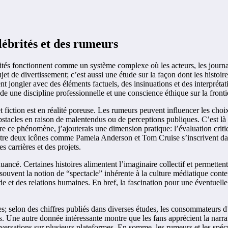
ébrités et des rumeurs
tés fonctionnent comme un système complexe où les acteurs, les journali
de divertissement; c’est aussi une étude sur la façon dont les histoires 
nt jongler avec des éléments factuels, des insinuations et des interprétat
e une discipline professionnelle et une conscience éthique sur la frontiè
et fiction est en réalité poreuse. Les rumeurs peuvent influencer les choix
bstacles en raison de malentendus ou de perceptions publiques. C’est là 
e ce phénomène, j’ajouterais une dimension pratique: l’évaluation critiqu
ntre deux icônes comme Pamela Anderson et Tom Cruise s’inscrivent dans
es carrières et des projets.
nuancé. Certaines histoires alimentent l’imaginaire collectif et permettent 
e souvent la notion de “spectacle” inhérente à la culture médiatique cont
nde et des relations humaines. En bref, la fascination pour une éventue
es; selon des chiffres publiés dans diverses études, les consommateurs d’
. Une autre donnée intéressante montre que les fans apprécient la narrati
versations sur plusieurs plateformes. En somme, les rumeurs et les spé