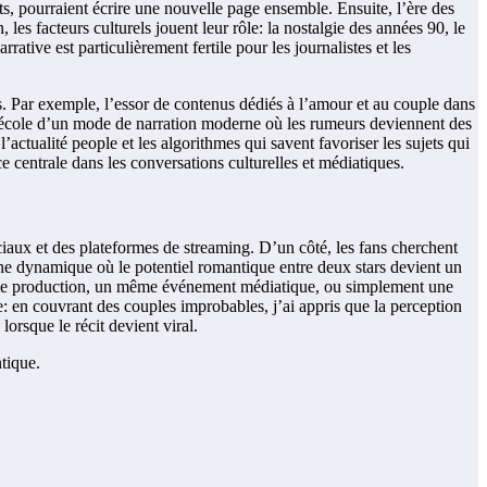
ts, pourraient écrire une nouvelle page ensemble. Ensuite, l’ère des
es facteurs culturels jouent leur rôle: la nostalgie des années 90, le
ative est particulièrement fertile pour les journalistes et les
es. Par exemple, l’essor de contenus dédiés à l’amour et au couple dans
 d’école d’un mode de narration moderne où les rumeurs deviennent des
’actualité people et les algorithmes qui savent favoriser les sujets qui
 centrale dans les conversations culturelles et médiatiques.
iaux et des plateformes de streaming. D’un côté, les fans cherchent
? une dynamique où le potentiel romantique entre deux stars devient un
ême production, un même événement médiatique, ou simplement une
: en couvrant des couples improbables, j’ai appris que la perception
orsque le récit devient viral.
tique.