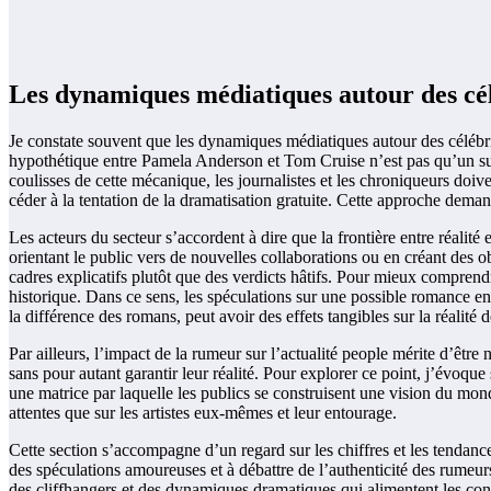
Les dynamiques médiatiques autour des cél
Je constate souvent que les dynamiques médiatiques autour des célébri
hypothétique entre Pamela Anderson et Tom Cruise n’est pas qu’un sujet 
coulisses de cette mécanique, les journalistes et les chroniqueurs doive
céder à la tentation de la dramatisation gratuite. Cette approche demand
Les acteurs du secteur s’accordent à dire que la frontière entre réalité 
orientant le public vers de nouvelles collaborations ou en créant des o
cadres explicatifs plutôt que des verdicts hâtifs. Pour mieux comprendr
historique. Dans ce sens, les spéculations sur une possible romance e
la différence des romans, peut avoir des effets tangibles sur la réalité d
Par ailleurs, l’impact de la rumeur sur l’actualité people mérite d’être 
sans pour autant garantir leur réalité. Pour explorer ce point, j’évoqu
une matrice par laquelle les publics se construisent une vision du mo
attentes que sur les artistes eux-mêmes et leur entourage.
Cette section s’accompagne d’un regard sur les chiffres et les tendanc
des spéculations amoureuses et à débattre de l’authenticité des rumeurs
des cliffhangers et des dynamiques dramatiques qui alimentent les con