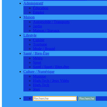
Administratif
Éducation
Emploi
Maison
Automobile / Transports
Jardin
Maison / Travaux
Lifestyle
Cuisine
Tourisme
Mode / Beauté
Santé / Bien-Être
Météo
Sport
Santé / Sport / Bien-être
Culture / Numérique
Musique
High-Tech / Jeux Vidéo
High-Tech
Jeux