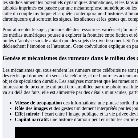
les studios aiment les potentiels dynamiques dramatiques, et les fans a
tabloïds imprimés est passée par une métamorphose numérique où les rume
culte du couple mythique et la quête contemporaine d’histoires d’amour i
chroniqueurs qui scrutent les signes, les silences et les gestes qui com
Pour alimenter le sujet, j’ai consulté des ressources variées et j’ai n
les médias numériques pousse à explorer la frontière entre fiction et
unités d’analyse sociale autant que des sujets de divertissement. Si l’o
déclenchent l’émotion et l’attention. Cette coévolution explique en pa
Genèse et mécanismes des rumeurs dans le milieu des c
Les mécanismes qui sous-tendent les rumeurs entre célébrités ne sont 
des récits qui donnent du sens à la célébrité, et de l’autre les acteurs
objet de spéculation durable. Les analyses montrent que les rumeur
impression de proximité qui peut être amplifiée par une photo mal int
va au-delà des faits; elle est alimentée par des détails minuscules, pa
Vitesse de propagation
des informations: une phrase sortie d’u
Rôle des images
et des gestes timidement interprétés par les jour
Effet miroir
: l’écart entre l’image publique et la vie privée devi
Capital narratif
: une histoire d’amour peut enrichir les carrièr