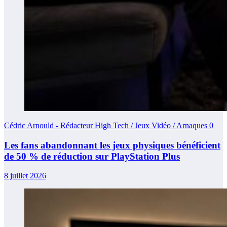
Cédric Arnould - Rédacteur High Tech / Jeux Vidéo / Arnaques
0
Les fans abandonnant les jeux physiques bénéficient
de 50 % de réduction sur PlayStation Plus
8 juillet 2026