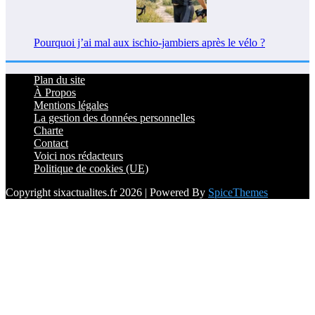
Pourquoi j’ai mal aux ischio-jambiers après le vélo ?
Plan du site
À Propos
Mentions légales
La gestion des données personnelles
Charte
Contact
Voici nos rédacteurs
Politique de cookies (UE)
Copyright sixactualites.fr 2026 | Powered By
SpiceThemes