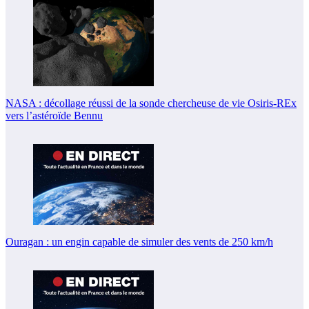
NASA : décollage réussi de la sonde chercheuse de vie Osiris-REx
vers l’astéroïde Bennu
Ouragan : un engin capable de simuler des vents de 250 km/h