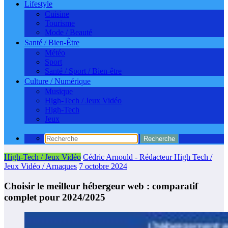
Lifestyle
Cuisine
Tourisme
Mode / Beauté
Santé / Bien-Être
Météo
Sport
Santé / Sport / Bien-être
Culture / Numérique
Musique
High-Tech / Jeux Vidéo
High-Tech
Jeux
High-Tech / Jeux Vidéo
Cédric Arnould - Rédacteur High Tech /
Jeux Vidéo / Arnaques
7 octobre 2024
Choisir le meilleur hébergeur web : comparatif
complet pour 2024/2025